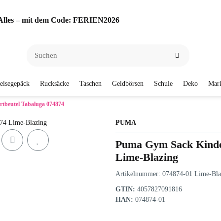
f Alles – mit dem Code: FERIEN2026
eisegepäck
Rucksäcke
Taschen
Geldbörsen
Schule
Deko
Mar
tbeutel Tabaluga 074874
PUMA
Puma Gym Sack Kinder
Lime-Blazing
Artikelnummer:
074874-01 Lime-Bla
GTIN:
4057827091816
HAN:
074874-01