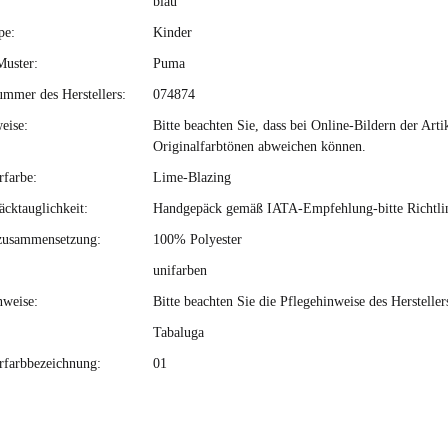
blau
pe:
Kinder
Muster:
Puma
ummer des Herstellers:
074874
eise:
Bitte beachten Sie, dass bei Online-Bildern der Ar
Originalfarbtönen abweichen können.
rfarbe:
Lime-Blazing
cktauglichkeit:
Handgepäck gemäß IATA-Empfehlung-bitte Richtlini
zusammensetzung:
100% Polyester
unifarben
nweise:
Bitte beachten Sie die Pflegehinweise des Hersteller
Tabaluga
erfarbbezeichnung:
01