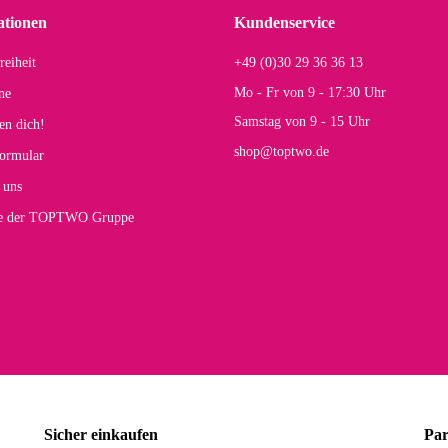
r Farbauswahl
ationen
Kundenservice
reiheit
+49 (0)30 29 36 36 13
s E
Mo - Fr von 9 - 17:30 Uhr
ne
Rucksack entspricht genau unseren Anforderungen und sieht super aus. Zur Nutzung 
Samstag von 9 - 15 Uhr
en dich!
mt.
shop@toptwo.de
ormular
 Farbauswahl
 uns
te der TOPTWO Gruppe
olina G
h schöner als die Fotos, die Farben sind großartig. Guter Preis und schnelle Lieferu
r Farbauswahl
wski L
ikel wie beschrieben, günstiger Preis (haben auch den Vorkasse-5%-Rabatt genutzt), s
Sicher einkaufen
Par
rbauswahl