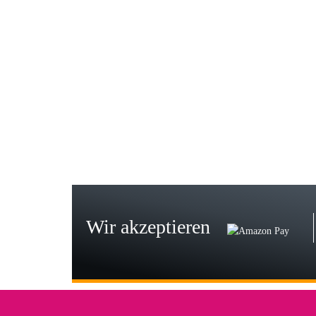
Gab
Wie
zur
Bj
Seh
zu
Wir akzeptieren
Wi
Der
in 