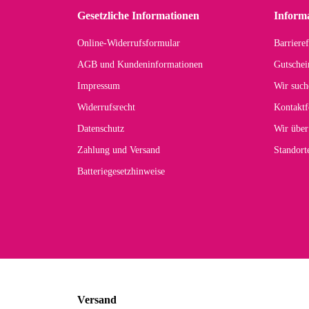
zu
Gesetzliche Informationen
Inform
Online-Widerrufsformular
Barrieref
Han
AGB und Kundeninformationen
Gutschei
Der 
Impressum
Wir such
kom
Widerrufsrecht
Kontaktf
zur
Datenschutz
Wir über
Zahlung und Versand
Standor
Batteriegesetzhinweise
Car
Noc
zu
Mascho
... Art
Versand
zur Fa