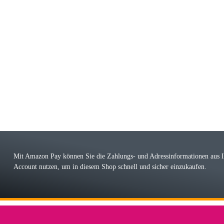
riele W
 immer bei den Franky Produkten eine TOP Qualität. Danke
 Farbauswahl
örn M
r ehrlicher Shop, schnelle Lieferung, man kann bedenkenlos Vorkasse leisten, Top 
r Farbauswahl
Mit Amazon Pay können Sie die Zahlungs- und Adressinformationen aus
Account nutzen, um in diesem Shop schnell und sicher einzukaufen.
lhelm W
 Koffer macht einen sehr soliden Eindruck. Die Zuverlässigkeit muss sich noch in
einigen Jahren mal ein Ersatzteil benötigt wird. Wird Samsonite dann noch ein zuver