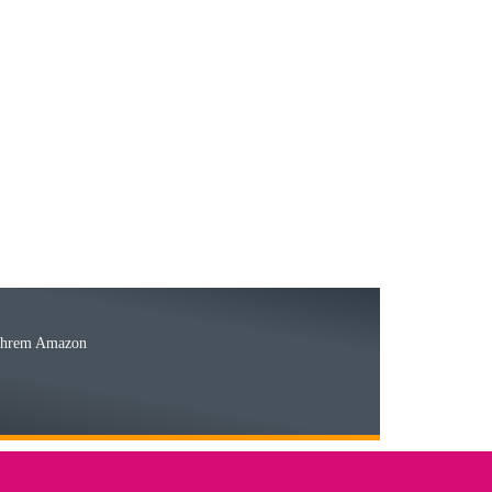
23.05.2026
15.05.2026
Ware
 Ihrem Amazon
03.05.2026
 den kommenden Jahren herausstellen. Spannend wird es falls
lässiger Partner sein?