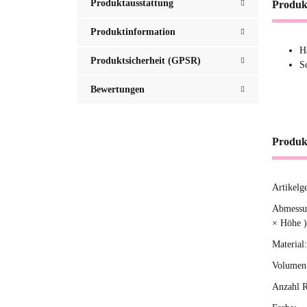
Produktausstattung
Produk
Produktinformation
H
Produktsicherheit (GPSR)
S
Bewertungen
Produk
Artikelg
Produ
Wert
Abmessun
× Höhe )
Material:
Volumen 
Anzahl R