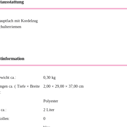
tausstattung
auptfach mit Kordelzug
chulterriemen
tinformation
ewicht ca.:
0,30
kg
kteigenschaft
gen ca. ( Tiefe × Breite
2,00 × 29,00 × 37,00 cm
:
Polyester
ca.:
2 Liter
ollen:
0