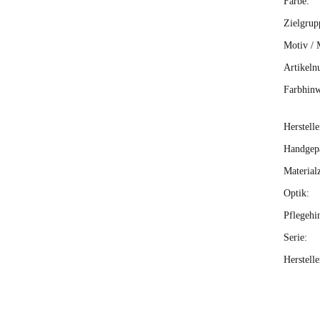
Farbe:
Zielgrup
Motiv / 
Artikeln
Farbhinw
Herstelle
Handgepä
Material
Optik:
Pflegehi
Serie:
Herstell