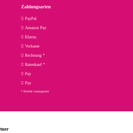
Zahlungsarten
09.04.2026
PayPal
Amazon Pay
kann ich noch nicht viel sagen, da er erst noch zum Einsatz
Klarna
Vorkasse
Rechnung *
Ratenkauf *
02.04.2026
Pay
ng. Top!
Pay
* Bonität vorausgesetzt
23.02.2026
chnelle Lieferung. Bin sehr zufrieden!
tner