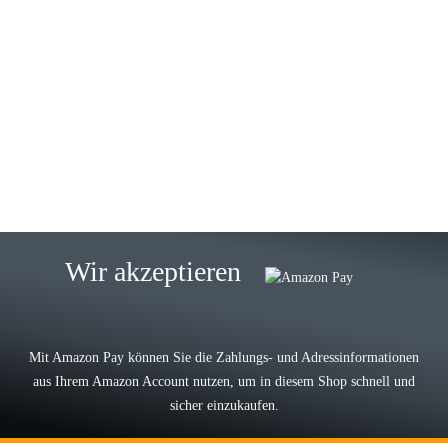
23.05.2026
Gabriele W
Wie immer bei den Franky Produkten
eine TOP Qualität. Danke
zur Farbauswahl
15.05.2026
Björn M
Sehr ehrlicher Shop, schnelle
Wir akzeptieren
Lieferung, man kann bedenkenlos
Vorkasse leisten, Top Ware
zur Farbauswahl
Mit Amazon Pay können Sie die Zahlungs- und Adressinformationen
aus Ihrem Amazon Account nutzen, um in diesem Shop schnell und
03.05.2026
sicher einzukaufen.
Wilhelm W
Der Koffer macht einen sehr soliden