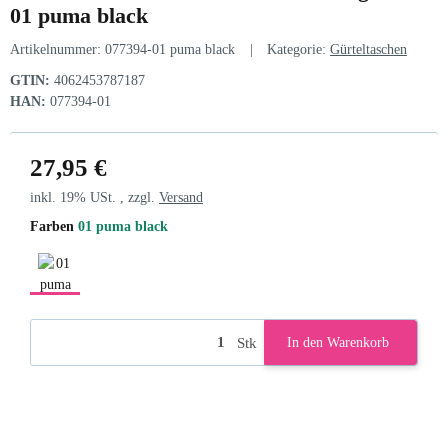
01 puma black
Artikelnummer:
077394-01 puma black
Kategorie:
Gürteltaschen
GTIN:
4062453787187
HAN:
077394-01
27,95 €
inkl. 19% USt. , zzgl.
Versand
Farben
01 puma black
01 puma black
Stk
In den Warenkorb