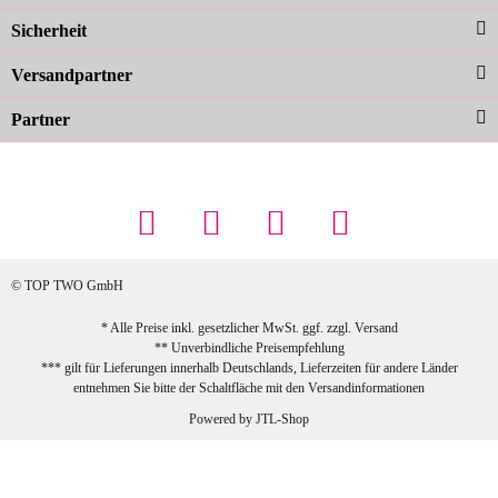
Sicherheit
schnelle Lieferung. Top!
zur Farbauswahl
Versandpartner
Partner
23.02.2026
Maschowski L
... Artikel wie beschrieben, günstiger
Preis (haben auch den Vorkasse-5%-
Rabatt genutzt), schnelle Lieferung. Bin
sehr zufrieden!
© TOP TWO GmbH
zur Farbauswahl
* Alle Preise inkl. gesetzlicher MwSt. ggf. zzgl.
Versand
** Unverbindliche Preisempfehlung
03.02.2026
*** gilt für Lieferungen innerhalb Deutschlands, Lieferzeiten für andere Länder
Sabine G
entnehmen Sie bitte der Schaltfläche mit den
Versandinformationen
Sehr schöner und großer Trolley, leicht
Powered by
JTL-Shop
zu fahren und wirklich leise, allerdings
wurde er ohne Umverpackung geliefert.