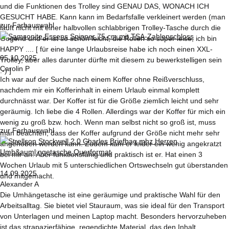
und die Funktionen des Trolley sind GENAU DAS, WONACH ICH
GESUCHT HABE. Kann kann im Bedarfsfalle verkleinert werden (man
zur Farbauswahl
läuft nicht mit einer halbvollen schlabbrigen Trolley-Tasche durch die
Gegend und er ist so schön leicht, die Rollen so super leise, ich bin
HAPPY .... [ für eine lange Urlaubsreise habe ich noch einen XXL-
05.10.2025
Trolley, aber alles darunter dürfte mit diesem zu bewerkstelligen sein
Carolin P
:-) ]
Ich war auf der Suche nach einem Koffer ohne Reißverschluss,
nachdem mir ein Kofferinhalt in einem Urlaub einmal komplett
durchnässt war. Der Koffer ist für die Größe ziemlich leicht und sehr
geräumig. Ich liebe die 4 Rollen. Allerdings war der Koffer für mich ein
wenig zu groß bzw. hoch. Wenn man selbst nicht so groß ist, muss
zur Farbauswahl
man beachten, dass der Koffer aufgrund der Größe nicht mehr sehr
angehoben werden kann. Zudem kam er leider ein wenig angekratzt
bei mir an. Aber funktionsfähig und praktisch ist er. Hat einen 3
Wochen Urlaub mit 5 unterschiedlichen Ortswechseln gut überstanden
14.09.2025
und mitgemacht.
Alexander A
Die Umhängetasche ist eine geräumige und praktische Wahl für den
Arbeitsalltag. Sie bietet viel Stauraum, was sie ideal für den Transport
von Unterlagen und meinen Laptop macht. Besonders hervorzuheben
ist das strapazierfähige, regendichte Material, das den Inhalt