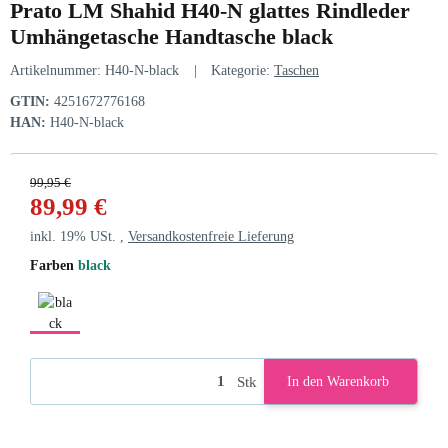
Prato LM Shahid H40-N glattes Rindleder
Umhängetasche Handtasche black
Artikelnummer:
H40-N-black
Kategorie:
Taschen
GTIN:
4251672776168
HAN:
H40-N-black
99,95 €
89,99 €
inkl. 19% USt. ,
Versandkostenfreie Lieferung
Farben
black
black
Stk
In den Warenkorb