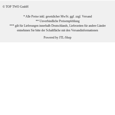
sehr zufrieden!
© TOP TWO GmbH
zur Farbauswahl
* Alle Preise inkl. gesetzlicher MwSt. ggf. zzgl.
Versand
** Unverbindliche Preisempfehlung
03.02.2026
*** gilt für Lieferungen innerhalb Deutschlands, Lieferzeiten für andere Länder
Sabine G
entnehmen Sie bitte der Schaltfläche mit den
Versandinformationen
Sehr schöner und großer Trolley, leicht
Powered by
JTL-Shop
zu fahren und wirklich leise, allerdings
wurde er ohne Umverpackung geliefert.
Die Lieferung war sehr schnell.
zur Farbauswahl
26.01.2026
Jeannette A
Ich habe etwas mit mir gerungen, ob ich den
Trolley wirklich behalte, weil das Material
einen nicht so robusten Eindruck auf mich
macht. Allerdings kann dieser Eindruck