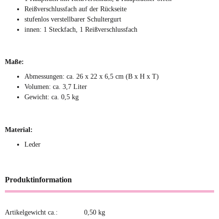
Reißverschlussfach auf der Rückseite
stufenlos verstellbarer Schultergurt
innen: 1 Steckfach, 1 Reißverschlussfach
Maße:
Abmessungen: ca. 26 x 22 x 6,5 cm (B x H x T)
Volumen: ca. 3,7 Liter
Gewicht: ca. 0,5 kg
Material:
Leder
Produktinformation
Artikelgewicht ca.:
0,50
kg
Produkteigenschaft
Wert