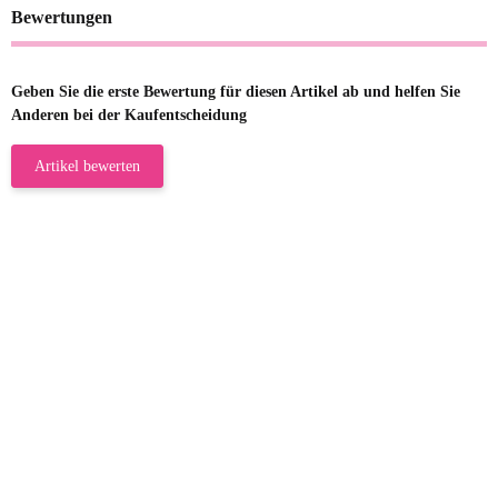
Bewertungen
Geben Sie die erste Bewertung für diesen Artikel ab und helfen Sie
Anderen bei der Kaufentscheidung
Artikel bewerten
23.05.2026
Gabriele W
Wie immer bei den Franky Produkten
eine TOP Qualität. Danke
zur Farbauswahl
15.05.2026
Björn M