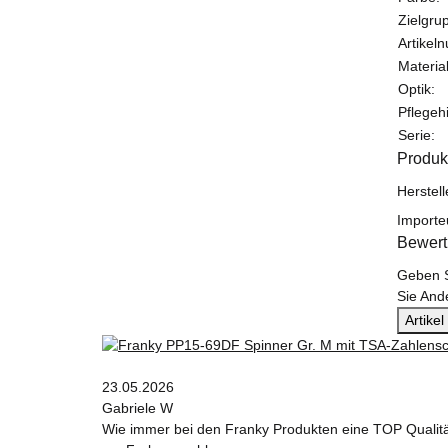
Zielgru
Artikel
Materi
Optik:
Pflegeh
Serie:
Produk
Herstel
Importe
Bewer
Geben S
Sie And
Artike
23.05.2026
Gabriele W
Wie immer bei den Franky Produkten eine TOP Qualit