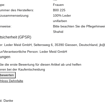
ppe:
Frauen
nummer des Herstellers:
B00 225
alzusammensetzung:
100% Leder
unifarben
inweise:
Bitte beachten Sie die Pflegehinwei
Shahid
tsicherheit (GPSR)
ler: Leder Meid GmbH, Seltersweg 6, 35390 Giessen, Deutschland, jb
ur/Verantwortliche Person: Leder Meid GmbH
tungen
ie die erste Bewertung für diesen Artikel ab und helfen
eren bei der Kaufentscheidung
l bewerten
ät. Danke