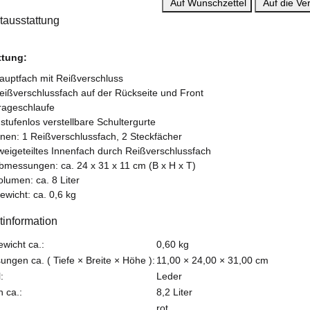
Auf Wunschzettel
Auf die Ver
tausstattung
ttung:
auptfach mit Reißverschluss
eißverschlussfach auf der Rückseite und Front
rageschlaufe
 stufenlos verstellbare Schultergurte
nnen: 1 Reißverschlussfach, 2 Steckfächer
weigeteiltes Innenfach durch Reißverschlussfach
bmessungen: ca. 24 x 31 x 11 cm (B x H x T)
olumen: ca. 8 Liter
ewicht: ca. 0,6 kg
tinformation
teigenschaft
ewicht ca.:
0,60
kg
ngen ca. ( Tiefe × Breite × Höhe ):
11,00 × 24,00 × 31,00 cm
:
Leder
 ca.:
8,2 Liter
rot