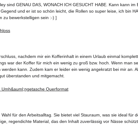
rolley sind GENAU DAS, WONACH ICH GESUCHT HABE. Kann kann im Bedar
Gegend und er ist so schön leicht, die Rollen so super leise, ich bin HA
 zu bewerkstelligen sein :-) ]
chluss, nachdem mir ein Kofferinhalt in einem Urlaub einmal komplett d
rdings war der Koffer für mich ein wenig zu groß bzw. hoch. Wenn man s
erden kann. Zudem kam er leider ein wenig angekratzt bei mir an. Aber
gut überstanden und mitgemacht.
ahl für den Arbeitsalltag. Sie bietet viel Stauraum, was sie ideal fü
ge, regendichte Material, das den Inhalt zuverlässig vor Nässe schützt