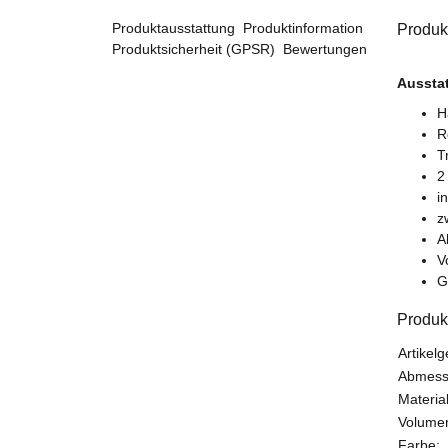
Produktausstattung
Produktinformation
Produk
Produktsicherheit (GPSR)
Bewertungen
Aussta
H
R
T
2
i
z
A
V
G
Produk
Produk
Wert
Artikelg
Abmessu
Material
Volumen
Farbe: