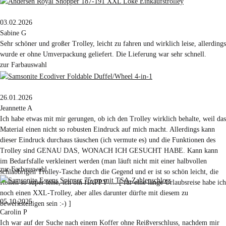
03.02.2026
Sabine G
Sehr schöner und großer Trolley, leicht zu fahren und wirklich leise, allerdings
wurde er ohne Umverpackung geliefert. Die Lieferung war sehr schnell.
zur Farbauswahl
26.01.2026
Jeannette A
Ich habe etwas mit mir gerungen, ob ich den Trolley wirklich behalte, weil das
Material einen nicht so robusten Eindruck auf mich macht. Allerdings kann
dieser Eindruck durchaus täuschen (ich vermute es) und die Funktionen des
Trolley sind GENAU DAS, WONACH ICH GESUCHT HABE. Kann kann
im Bedarfsfalle verkleinert werden (man läuft nicht mit einer halbvollen
zur Farbauswahl
schlabbrigen Trolley-Tasche durch die Gegend und er ist so schön leicht, die
Rollen so super leise, ich bin HAPPY .... [ für eine lange Urlaubsreise habe ich
noch einen XXL-Trolley, aber alles darunter dürfte mit diesem zu
05.10.2025
bewerkstelligen sein :-) ]
Carolin P
Ich war auf der Suche nach einem Koffer ohne Reißverschluss, nachdem mir