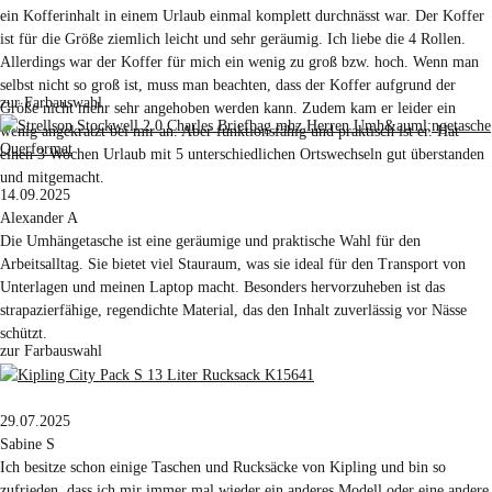
ein Kofferinhalt in einem Urlaub einmal komplett durchnässt war. Der Koffer
ist für die Größe ziemlich leicht und sehr geräumig. Ich liebe die 4 Rollen.
Allerdings war der Koffer für mich ein wenig zu groß bzw. hoch. Wenn man
selbst nicht so groß ist, muss man beachten, dass der Koffer aufgrund der
zur Farbauswahl
Größe nicht mehr sehr angehoben werden kann. Zudem kam er leider ein
wenig angekratzt bei mir an. Aber funktionsfähig und praktisch ist er. Hat
einen 3 Wochen Urlaub mit 5 unterschiedlichen Ortswechseln gut überstanden
und mitgemacht.
14.09.2025
Alexander A
Die Umhängetasche ist eine geräumige und praktische Wahl für den
Arbeitsalltag. Sie bietet viel Stauraum, was sie ideal für den Transport von
Unterlagen und meinen Laptop macht. Besonders hervorzuheben ist das
strapazierfähige, regendichte Material, das den Inhalt zuverlässig vor Nässe
schützt.
zur Farbauswahl
29.07.2025
Sabine S
Ich besitze schon einige Taschen und Rucksäcke von Kipling und bin so
zufrieden, dass ich mir immer mal wieder ein anderes Modell oder eine andere