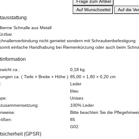
Frage zum Artikel
Auf Wunschzettel
Auf die Ver
tausstattung
ilberne Schnalle aus Metall
ürzbar
chnallenverbindung nicht genietet sondern mit Schraubenbefestigung
 somit einfache Handhabung bei Riemenkürzung oder auch beim Schna
tinformation
teigenschaft
ewicht ca.:
0,18
kg
ngen ca. ( Tiefe × Breite × Höhe ):
85,00 × 1,80 × 0,20 cm
:
Leder
blau
ppe:
Unisex
alzusammensetzung:
100% Leder
inweise:
Bitte beachten Sie die Pflegehinwei
rößen:
85
G02
tsicherheit (GPSR)