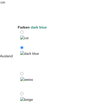
 cm
Farben
dark blue
rot
 Ausland
dark blue
weiss
beige