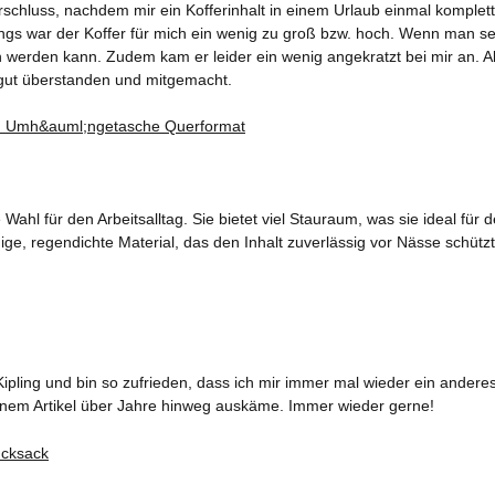
chluss, nachdem mir ein Kofferinhalt in einem Urlaub einmal komplett d
rdings war der Koffer für mich ein wenig zu groß bzw. hoch. Wenn man s
erden kann. Zudem kam er leider ein wenig angekratzt bei mir an. Aber
gut überstanden und mitgemacht.
ahl für den Arbeitsalltag. Sie bietet viel Stauraum, was sie ideal fü
ge, regendichte Material, das den Inhalt zuverlässig vor Nässe schützt
ipling und bin so zufrieden, dass ich mir immer mal wieder ein ander
 einem Artikel über Jahre hinweg auskäme. Immer wieder gerne!