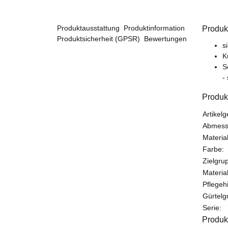
Produktausstattung
Produktinformation
Produk
Produktsicherheit (GPSR)
Bewertungen
s
K
S
-
Produk
Produk
Wert
Artikelg
Abmessu
Material
Farbe:
Zielgru
Materi
Pflegeh
Gürtelg
Serie:
Produk