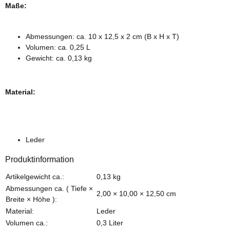
Maße:
Abmessungen: ca. 10 x 12,5 x 2 cm (B x H x T)
Volumen: ca. 0,25 L
Gewicht: ca. 0,13 kg
Material:
Leder
Produktinformation
Produkteigenschaft
Wert
Artikelgewicht ca.:
0,13
kg
Abmessungen ca. ( Tiefe ×
2,00 × 10,00 × 12,50 cm
Breite × Höhe ):
Material:
Leder
Volumen ca.:
0,3 Liter