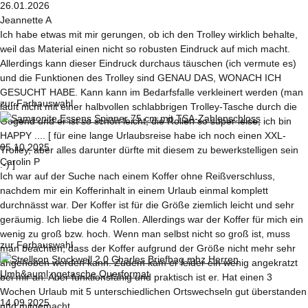
26.01.2026
Jeannette A
Ich habe etwas mit mir gerungen, ob ich den Trolley wirklich behalte,
weil das Material einen nicht so robusten Eindruck auf mich macht.
Allerdings kann dieser Eindruck durchaus täuschen (ich vermute es)
und die Funktionen des Trolley sind GENAU DAS, WONACH ICH
GESUCHT HABE. Kann kann im Bedarfsfalle verkleinert werden (man
zur Farbauswahl
läuft nicht mit einer halbvollen schlabbrigen Trolley-Tasche durch die
Gegend und er ist so schön leicht, die Rollen so super leise, ich bin
HAPPY .... [ für eine lange Urlaubsreise habe ich noch einen XXL-
05.10.2025
Trolley, aber alles darunter dürfte mit diesem zu bewerkstelligen sein
Carolin P
:-) ]
Ich war auf der Suche nach einem Koffer ohne Reißverschluss,
nachdem mir ein Kofferinhalt in einem Urlaub einmal komplett
durchnässt war. Der Koffer ist für die Größe ziemlich leicht und sehr
geräumig. Ich liebe die 4 Rollen. Allerdings war der Koffer für mich ein
wenig zu groß bzw. hoch. Wenn man selbst nicht so groß ist, muss
zur Farbauswahl
man beachten, dass der Koffer aufgrund der Größe nicht mehr sehr
angehoben werden kann. Zudem kam er leider ein wenig angekratzt
bei mir an. Aber funktionsfähig und praktisch ist er. Hat einen 3
Wochen Urlaub mit 5 unterschiedlichen Ortswechseln gut überstanden
14.09.2025
und mitgemacht.