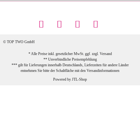
Maschowski L
... Artikel wie beschrieben, günstiger
Preis (haben auch den Vorkasse-5%-
Rabatt genutzt), schnelle Lieferung. Bin
sehr zufrieden!
© TOP TWO GmbH
zur Farbauswahl
* Alle Preise inkl. gesetzlicher MwSt. ggf. zzgl.
Versand
** Unverbindliche Preisempfehlung
03.02.2026
*** gilt für Lieferungen innerhalb Deutschlands, Lieferzeiten für andere Länder
Sabine G
entnehmen Sie bitte der Schaltfläche mit den
Versandinformationen
Sehr schöner und großer Trolley, leicht
Powered by
JTL-Shop
zu fahren und wirklich leise, allerdings
wurde er ohne Umverpackung geliefert.
Die Lieferung war sehr schnell.
zur Farbauswahl
26.01.2026
Jeannette A