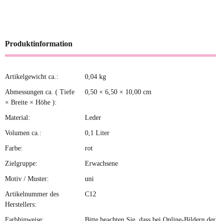
Produktinformation
Artikelgewicht ca.:
0,04
kg
Produkteigenschaft
Wert
Abmessungen ca. ( Tiefe
0,50 × 6,50 × 10,00 cm
× Breite × Höhe ):
Material:
Leder
Volumen ca.:
0,1 Liter
Farbe:
rot
Zielgruppe:
Erwachsene
Motiv / Muster:
uni
Artikelnummer des
C12
Herstellers:
Farbhinweise:
Bitte beachten Sie, dass bei Online-Bildern der