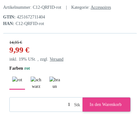
Artikelnummer:
C12-QRFID-rot
Kategorie:
Accessoires
GTIN:
4251672711404
HAN:
C12-QRFID-rot
14,95 €
9,99 €
inkl. 19% USt. , zzgl.
Versand
Farben
rot
rot
schwarz
braun
Stk
In den Warenkorb