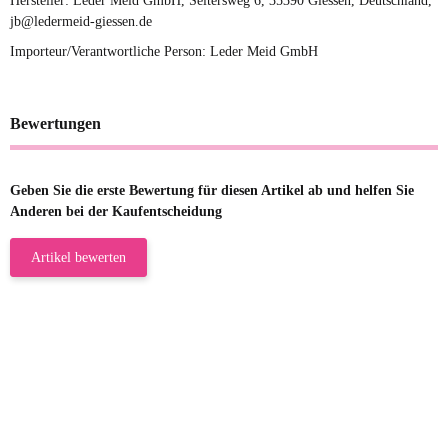
Hersteller: Leder Meid GmbH, Seltersweg 6, 35390 Giessen, Deutschland,
jb@ledermeid-giessen.de
Importeur/Verantwortliche Person: Leder Meid GmbH
Bewertungen
Geben Sie die erste Bewertung für diesen Artikel ab und helfen Sie
Anderen bei der Kaufentscheidung
Artikel bewerten
23.05.2026
Gabriele W
Wie immer bei den Franky Produkten
eine TOP Qualität. Danke