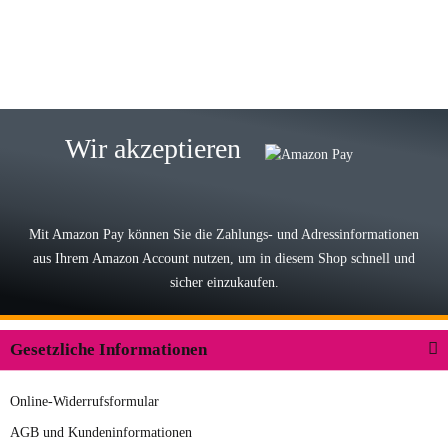
zur Farbauswahl
15.05.2026
Björn M
Sehr ehrlicher Shop, schnelle
Wir akzeptieren
Lieferung, man kann bedenkenlos
Vorkasse leisten, Top Ware
zur Farbauswahl
Mit Amazon Pay können Sie die Zahlungs- und Adressinformationen
aus Ihrem Amazon Account nutzen, um in diesem Shop schnell und
03.05.2026
sicher einzukaufen.
Wilhelm W
Der Koffer macht einen sehr soliden
Gesetzliche Informationen
Eindruck. Die Zuverlässigkeit muss
sich noch in den kommenden Jahren
Online-Widerrufsformular
herausstellen. Spannend wird es falls
zur Farbauswahl
in einigen Jahren mal ein Ersatzteil
AGB und Kundeninformationen