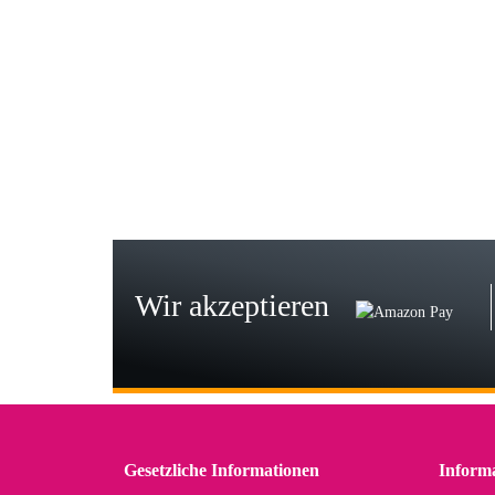
Gab
Wie
zur
Bj
Seh
zu
Wir akzeptieren
Wi
Der
in 
zu
Gesetzliche Informationen
Inform