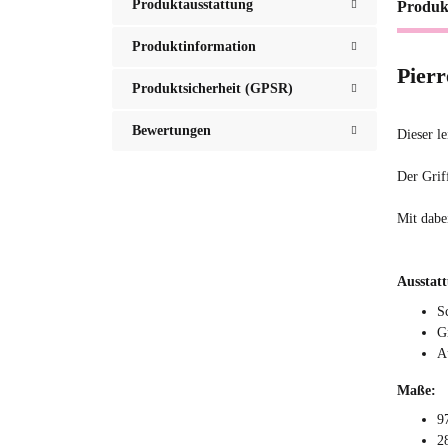
Produktausstattung
Produk
Produktinformation
Pierr
Produktsicherheit (GPSR)
Bewertungen
Dieser l
Der Griff
Mit dabei
Ausstat
S
G
A
Maße:
9
2