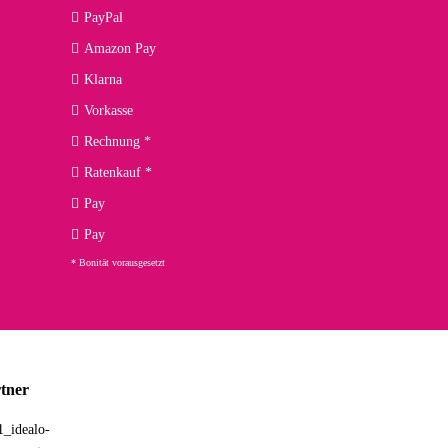
09.04.2026
PayPal
Amazon Pay
kann ich noch nicht viel sagen, da er erst noch zum Einsatz
Klarna
Vorkasse
Rechnung *
Ratenkauf *
02.04.2026
Pay
ng. Top!
Pay
* Bonität vorausgesetzt
23.02.2026
chnelle Lieferung. Bin sehr zufrieden!
tner