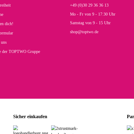
reiheit
+49 (0)30 29 36 36 13
s E
Mo - Fr von 9 - 17:30 Uhr
ne
Rucksack entspricht genau unseren Anforderungen und sieht super aus. Zur Nutzung 
Samstag von 9 - 15 Uhr
en dich!
mt.
shop@toptwo.de
ormular
 Farbauswahl
 uns
te der TOPTWO Gruppe
olina G
h schöner als die Fotos, die Farben sind großartig. Guter Preis und schnelle Lieferu
r Farbauswahl
wski L
ikel wie beschrieben, günstiger Preis (haben auch den Vorkasse-5%-Rabatt genutzt), s
Sicher einkaufen
Par
rbauswahl