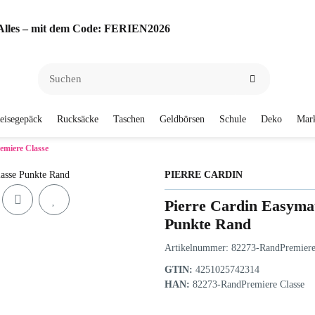
f Alles – mit dem Code: FERIEN2026
eisegepäck
Rucksäcke
Taschen
Geldbörsen
Schule
Deko
Mar
remiere Classe
PIERRE CARDIN
Pierre Cardin Easymat
Punkte Rand
Artikelnummer:
82273-RandPremiere
GTIN:
4251025742314
HAN:
82273-RandPremiere Classe