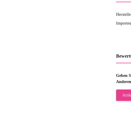
Herstell
Importeu
Bewert
Geben Si
Anderen
Artik