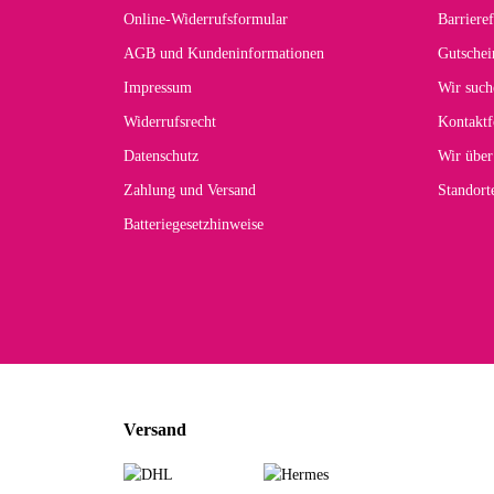
Online-Widerrufsformular
Barrieref
Han
AGB und Kundeninformationen
Gutschei
Der 
Impressum
Wir such
kom
Widerrufsrecht
Kontaktf
zur
Datenschutz
Wir über
Zahlung und Versand
Standor
Batteriegesetzhinweise
Car
Noc
zu
Mascho
... Art
Versand
zur Fa