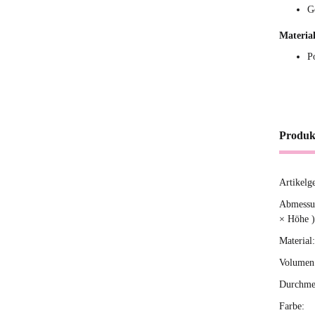
G
Material
P
Produk
Artikelg
Produ
Wert
Abmessun
× Höhe )
Material:
Volumen 
Durchme
Farbe: