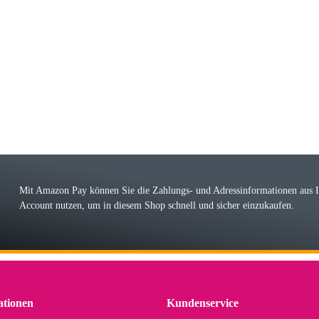
riele W
 immer bei den Franky Produkten eine TOP Qualität. Danke
 Farbauswahl
örn M
r ehrlicher Shop, schnelle Lieferung, man kann bedenkenlos Vorkasse leisten, Top 
r Farbauswahl
Mit Amazon Pay können Sie die Zahlungs- und Adressinformationen aus
Account nutzen, um in diesem Shop schnell und sicher einzukaufen.
lhelm W
 Koffer macht einen sehr soliden Eindruck. Die Zuverlässigkeit muss sich noch in
einigen Jahren mal ein Ersatzteil benötigt wird. Wird Samsonite dann noch ein zuver
r Farbauswahl
ationen
Kundenservice