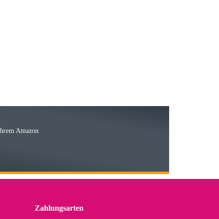
23.05.2026
15.05.2026
Ware
 Ihrem Amazon
03.05.2026
 den kommenden Jahren herausstellen. Spannend wird es falls
lässiger Partner sein?
Zahlungsarten