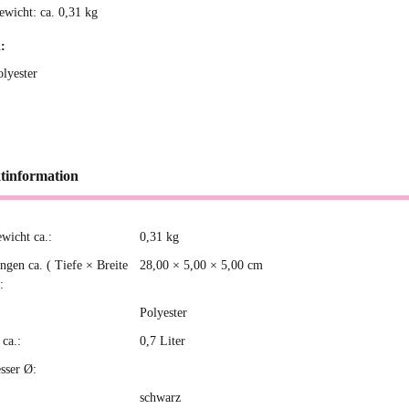
ewicht: ca. 0,31 kg
:
olyester
tinformation
ewicht ca.:
0,31
kg
kteigenschaft
gen ca. ( Tiefe × Breite
28,00 × 5,00 × 5,00 cm
:
Polyester
ca.:
0,7 Liter
sser Ø:
schwarz