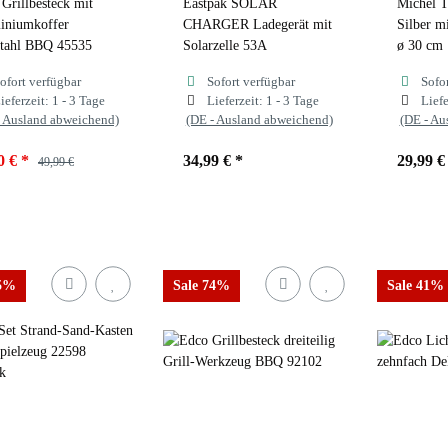
Grillbesteck mit
Eastpak SOLAR
Michel 
iniumkoffer
CHARGER Ladegerät mit
Silber m
stahl BBQ 45535
Solarzelle 53A
ø 30 cm
ofort verfügbar
Sofort verfügbar
Sofo
ieferzeit:
1 - 3 Tage
Lieferzeit:
1 - 3 Tage
Liefe
- Ausland abweichend)
(DE - Ausland abweichend)
(DE - Au
0 €
*
34,99 €
*
29,99 
49,99 €
35%
Sale 74%
Sale 41%