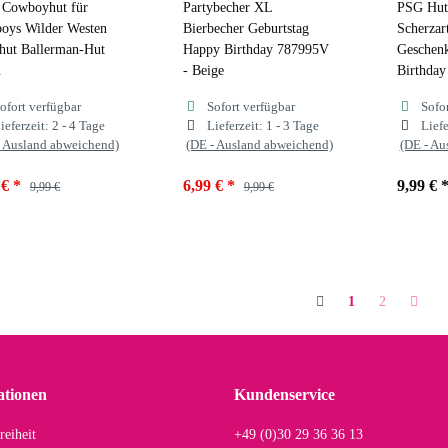
 Cowboyhut für
Partybecher XL
PSG Hut 
oys Wilder Westen
Bierbecher Geburtstag
Scherzart
hut Ballerman-Hut
Happy Birthday 787995V
Geschenk
n
- Beige
Birthday
ofort verfügbar
Sofort verfügbar
Sofo
ieferzeit:
2 - 4 Tage
Lieferzeit:
1 - 3 Tage
Liefe
- Ausland abweichend)
(DE - Ausland abweichend)
(DE - Au
 €
*
6,99 €
*
9,99 €
9,99 €
9,99 €
1
2
ationen
Kundenservice
reiheit
+49 (0)30 29 36 36 13