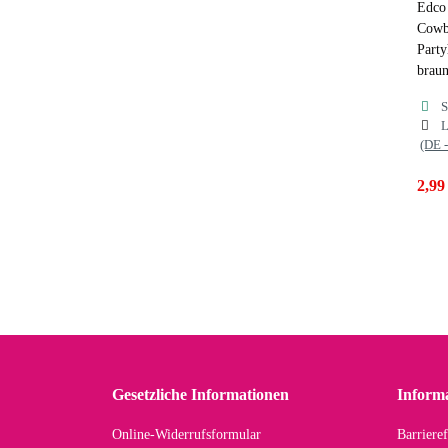
Edco
Cowb
Party
brau
S
L
(DE 
2,99
Gesetzliche Informationen
Inform
Online-Widerrufsformular
Barrieref