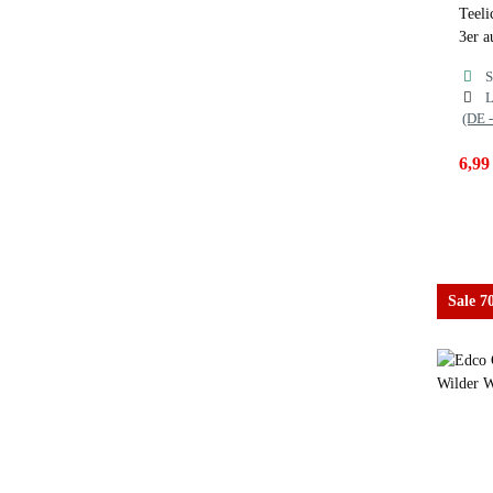
Teeli
3er a
S
L
(DE 
6,99
Sale 