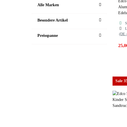
Edco 
Alle Marken
Alum
Edel
Besondere Artikel
S
L
(DE 
Preisspanne
25,0
Sale 