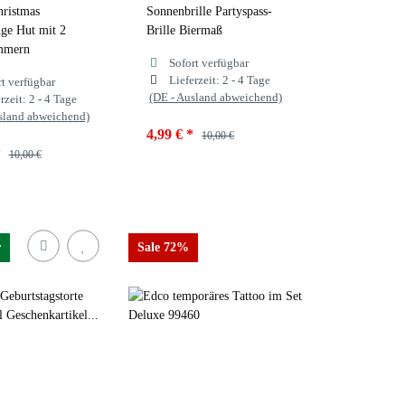
ristmas
Sonnenbrille Partyspass-
ge Hut mit 2
Brille Biermaß
mmern
Sofort verfügbar
Lieferzeit:
2 - 4 Tage
rt verfügbar
(DE - Ausland abweichend)
rzeit:
2 - 4 Tage
sland abweichend)
4,99 €
*
10,00 €
*
10,00 €
r
Sale 72%