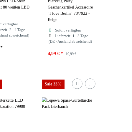
Toys LED-Stern
Bierkrug Party
it 80 weißen LED
Geschenkartikel Accessoire
"I love Berlin" 78/7922 -
Beige
rt verfügbar
rzeit:
2 - 4 Tage
Sofort verfügbar
sland abweichend)
Lieferzeit:
1 - 3 Tage
(DE - Ausland abweichend)
€
*
4,99 €
*
19,99 €
Sale 33%