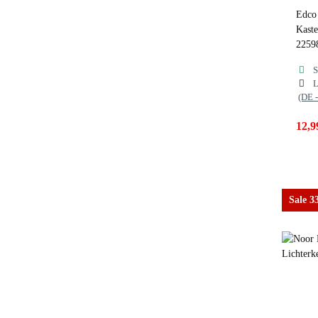
Edco 
Kaste
2259
S
L
(DE 
12,9
Sale 