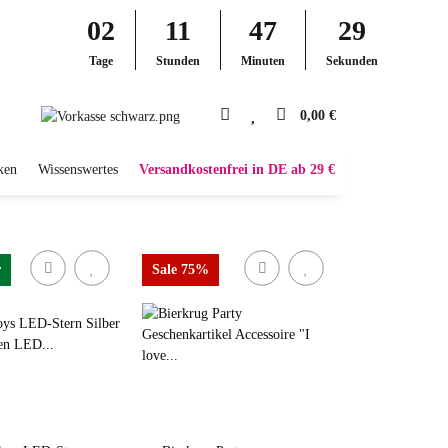
02
11
47
28
Tage
Stunden
Minuten
Sekunden
0,00 €
ken
Wissenswertes
Versandkostenfrei in DE ab 29 €
r
Sale 75%