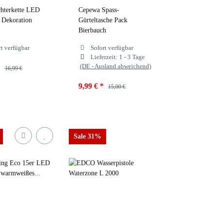
hterkette LED
Cepewa Spass-
 Dekoration
Gürteltasche Pack
Bierbauch
rt verfügbar
Sofort verfügbar
Lieferzeit:
1 - 3 Tage
(DE - Ausland abweichend)
*
16,99 €
9,99 €
*
15,00 €
e
 Blumen
Bunt Uni
Sale 31%
ß