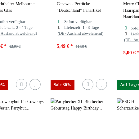
chthalter Melbourne
Cepewa - Perrücke
Merry Ch
us Glas
"Deutschland" Fanartikel
Haarspan
Haarkla
ofort verfügbar
Sofort verfügbar
ieferzeit:
2 - 4 Tage
Lieferzeit:
1 - 3 Tage
Sofo
- Ausland abweichend)
(DE - Ausland abweichend)
Liefe
(DE - Au
 €
*
5,49 €
*
12,99 €
11,99 €
5,00 €
70%
Sale 30%
Auf Lage