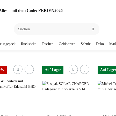
f Alles – mit dem Code: FERIEN2026
eisegepäck
Rucksäcke
Taschen
Geldbörsen
Schule
Deko
Mar
50%
Auf Lager
Auf Lage