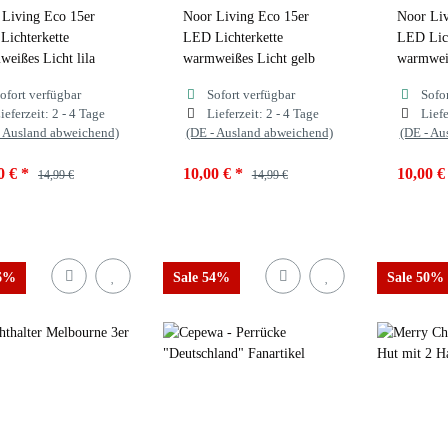
 Living Eco 15er
Noor Living Eco 15er
Noor Liv
Lichterkette
LED Lichterkette
LED Lich
eißes Licht lila
warmweißes Licht gelb
warmweiß
ofort verfügbar
Sofort verfügbar
Sofo
ieferzeit:
2 - 4 Tage
Lieferzeit:
2 - 4 Tage
Liefe
- Ausland abweichend)
(DE - Ausland abweichend)
(DE - Au
0 €
*
10,00 €
*
10,00 
14,99 €
14,99 €
ben
lila
Farben
gelb
Farben
46%
Sale 54%
Sale 50%
ila
gelb
lila
gelb
lila
chwarz
schwarz
schw