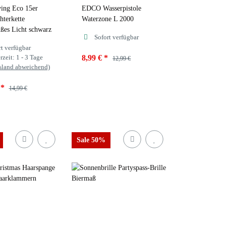
ing Eco 15er
EDCO Wasserpistole
terkette
Waterzone L 2000
es Licht schwarz
Sofort verfügbar
rt verfügbar
rzeit:
1 - 3 Tage
8,99 €
*
12,99 €
sland abweichend)
Farbe
€
*
14,99 €
schwarz
Rot
Blau
Sale 50%
Grün
gelb
arz