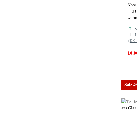
Noor
LED 
warmw
S
L
(DE 
10,0
Far
Sale 
l
s