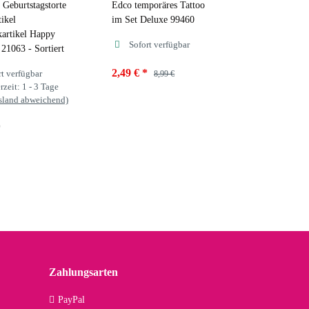
Geburtstagstorte
Edco temporäres Tattoo
ikel
im Set Deluxe 99460
artikel Happy
Sofort verfügbar
 21063 - Sortiert
2,49 €
*
rt verfügbar
8,99 €
rzeit:
1 - 3 Tage
sland abweichend)
*
Zahlungsarten
PayPal