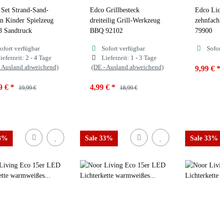
Set Strand-Sand-
Edco Grillbesteck
Edco Lic
n Kinder Spielzeug
dreiteilig Grill-Werkzeug
zehnfach
8 Sandtruck
BBQ 92102
79900
ofort verfügbar
Sofort verfügbar
Sofo
ieferzeit:
2 - 4 Tage
Lieferzeit:
1 - 3 Tage
- Ausland abweichend)
(DE - Ausland abweichend)
9,99 €
9 €
*
4,99 €
*
19,99 €
18,99 €
Variant
Bunt
33%
Sale 33%
Sale 33%
Wei