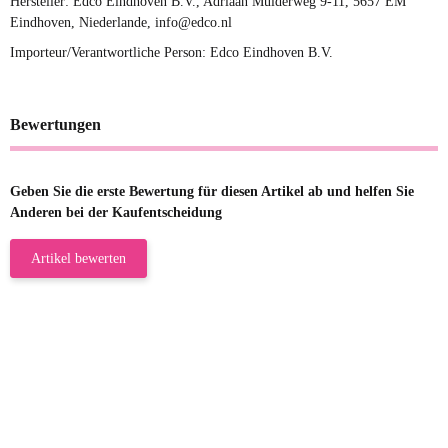
Hersteller: Edco Eindhoven B.V., Adriaan Mulderweg 9-11, 5657 EM
Eindhoven, Niederlande, info@edco.nl
Importeur/Verantwortliche Person: Edco Eindhoven B.V.
Bewertungen
Geben Sie die erste Bewertung für diesen Artikel ab und helfen Sie
Anderen bei der Kaufentscheidung
Artikel bewerten
23.05.2026
Gabriele W
Wie immer bei den Franky Produkten
eine TOP Qualität. Danke