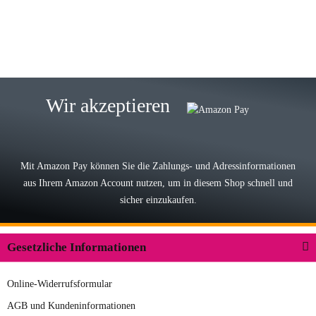
zur Farbauswahl
15.05.2026
Björn M
Sehr ehrlicher Shop, schnelle
Wir akzeptieren
Lieferung, man kann bedenkenlos
Vorkasse leisten, Top Ware
zur Farbauswahl
Mit Amazon Pay können Sie die Zahlungs- und Adressinformationen
aus Ihrem Amazon Account nutzen, um in diesem Shop schnell und
03.05.2026
sicher einzukaufen.
Wilhelm W
Der Koffer macht einen sehr soliden
Gesetzliche Informationen
Eindruck. Die Zuverlässigkeit muss
sich noch in den kommenden Jahren
Online-Widerrufsformular
herausstellen. Spannend wird es falls
zur Farbauswahl
in einigen Jahren mal ein Ersatzteil
AGB und Kundeninformationen