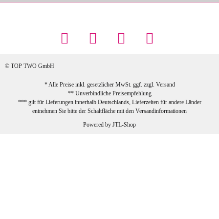
Maschowski L
... Artikel wie beschrieben, günstiger
Preis (haben auch den Vorkasse-5%-
Rabatt genutzt), schnelle Lieferung. Bin
sehr zufrieden!
© TOP TWO GmbH
zur Farbauswahl
* Alle Preise inkl. gesetzlicher MwSt. ggf. zzgl.
Versand
** Unverbindliche Preisempfehlung
03.02.2026
*** gilt für Lieferungen innerhalb Deutschlands, Lieferzeiten für andere Länder
Sabine G
entnehmen Sie bitte der Schaltfläche mit den
Versandinformationen
Sehr schöner und großer Trolley, leicht
Powered by
JTL-Shop
zu fahren und wirklich leise, allerdings
wurde er ohne Umverpackung geliefert.
Die Lieferung war sehr schnell.
zur Farbauswahl
26.01.2026
Jeannette A