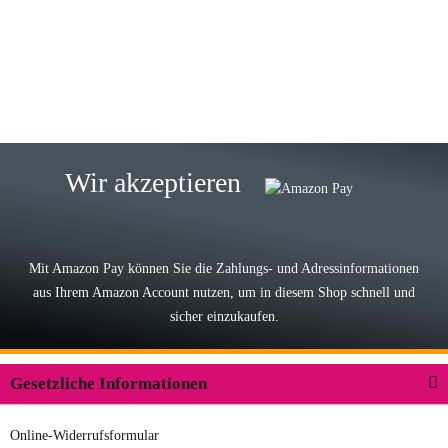
Wie immer bei den Franky Produkten
eine TOP Qualität. Danke
zur Farbauswahl
15.05.2026
Björn M
Sehr ehrlicher Shop, schnelle
Wir akzeptieren
Lieferung, man kann bedenkenlos
Vorkasse leisten, Top Ware
zur Farbauswahl
Mit Amazon Pay können Sie die Zahlungs- und Adressinformationen
aus Ihrem Amazon Account nutzen, um in diesem Shop schnell und
03.05.2026
sicher einzukaufen.
Wilhelm W
Der Koffer macht einen sehr soliden
Gesetzliche Informationen
Eindruck. Die Zuverlässigkeit muss
sich noch in den kommenden Jahren
Online-Widerrufsformular
herausstellen. Spannend wird es falls