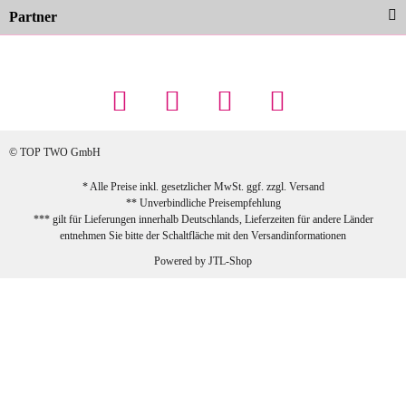
Partner
23.02.2026
Maschowski L
... Artikel wie beschrieben, günstiger
Preis (haben auch den Vorkasse-5%-
Rabatt genutzt), schnelle Lieferung. Bin
sehr zufrieden!
© TOP TWO GmbH
zur Farbauswahl
* Alle Preise inkl. gesetzlicher MwSt. ggf. zzgl.
Versand
** Unverbindliche Preisempfehlung
03.02.2026
*** gilt für Lieferungen innerhalb Deutschlands, Lieferzeiten für andere Länder
Sabine G
entnehmen Sie bitte der Schaltfläche mit den
Versandinformationen
Sehr schöner und großer Trolley, leicht
Powered by
JTL-Shop
zu fahren und wirklich leise, allerdings
wurde er ohne Umverpackung geliefert.
Die Lieferung war sehr schnell.
zur Farbauswahl
26.01.2026