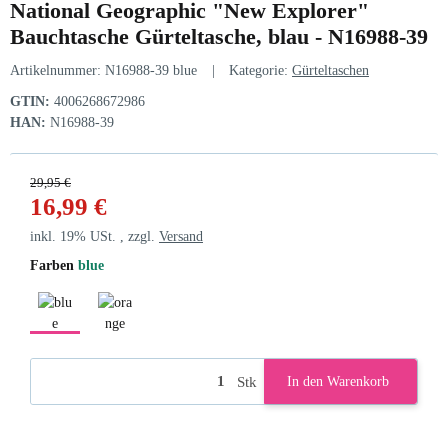
National Geographic "New Explorer"
Bauchtasche Gürteltasche, blau - N16988-39
Artikelnummer:
N16988-39 blue
Kategorie:
Gürteltaschen
GTIN:
4006268672986
HAN:
N16988-39
29,95 €
16,99 €
inkl. 19% USt. , zzgl.
Versand
Farben
blue
blue
orange
Stk
In den Warenkorb