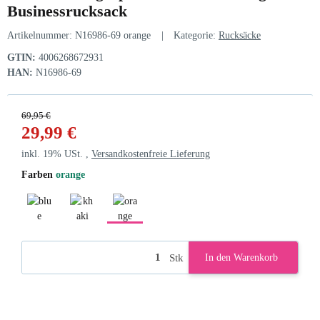
Businessrucksack
Artikelnummer:
N16986-69 orange
Kategorie:
Rucksäcke
GTIN:
4006268672931
HAN:
N16986-69
69,95 €
29,99 €
inkl. 19% USt. ,
Versandkostenfreie Lieferung
Farben
orange
blue
khaki
orange
Stk
In den Warenkorb