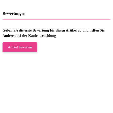
Bewertungen
Geben Sie die erste Bewertung für diesen Artikel ab und helfen Sie
Anderen bei der Kaufentscheidung
Artikel bewerten
23.05.2026
Gabriele W
Wie immer bei den Franky Produkten
eine TOP Qualität. Danke
zur Farbauswahl