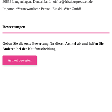
30853 Langenhagen, Deutschland, office@fritziauspreussen.de
Importeur/Verantwortliche Person: EinsPlusVier GmbH
Bewertungen
Geben Sie die erste Bewertung für diesen Artikel ab und helfen Sie
Anderen bei der Kaufentscheidung
Artikel bewerten
23.05.2026
Gabriele W
Wie immer bei den Franky Produkten
eine TOP Qualität. Danke