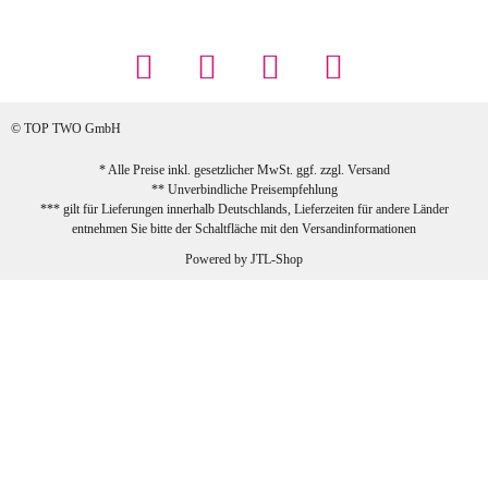
... Artikel wie beschrieben, günstiger
Preis (haben auch den Vorkasse-5%-
Rabatt genutzt), schnelle Lieferung. Bin
sehr zufrieden!
© TOP TWO GmbH
zur Farbauswahl
* Alle Preise inkl. gesetzlicher MwSt. ggf. zzgl.
Versand
** Unverbindliche Preisempfehlung
03.02.2026
*** gilt für Lieferungen innerhalb Deutschlands, Lieferzeiten für andere Länder
Sabine G
entnehmen Sie bitte der Schaltfläche mit den
Versandinformationen
Sehr schöner und großer Trolley, leicht
Powered by
JTL-Shop
zu fahren und wirklich leise, allerdings
wurde er ohne Umverpackung geliefert.
Die Lieferung war sehr schnell.
zur Farbauswahl
26.01.2026
Jeannette A
Ich habe etwas mit mir gerungen, ob ich den