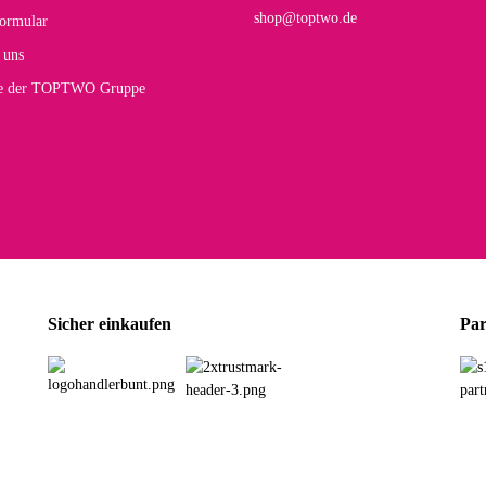
mt.
shop@toptwo.de
ormular
 Farbauswahl
 uns
te der TOPTWO Gruppe
olina G
h schöner als die Fotos, die Farben sind großartig. Guter Preis und schnelle Lieferu
r Farbauswahl
wski L
ikel wie beschrieben, günstiger Preis (haben auch den Vorkasse-5%-Rabatt genutzt), s
Sicher einkaufen
Par
rbauswahl
G
öner und großer Trolley, leicht zu fahren und wirklich leise, allerdings wurde er o