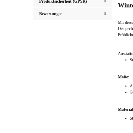
Produktsicherheit (GPSR)
Wint
Bewertungen
Mit dies
Der perf
Fröhlich
Ausstatt
S
Maße:
A
G
Material
S