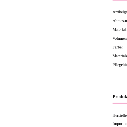
Artikelg
Produ
Wert
Abmessun
Material:
Volumen 
Farbe:
Material
Pflegehi
Produk
Herstell
Importeu