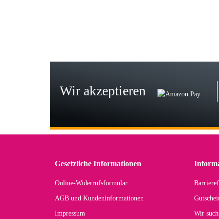
zur
Bj
Seh
zu
Wir akzeptieren
Wi
Der
in 
zu
Gesetzliche Informationen
Inform
Online-Widerrufsformular
Barrieref
Han
AGB und Kundeninformationen
Gutschei
Der 
Impressum
Wir such