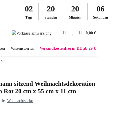
02
20
20
05
Tage
Stunden
Minuten
Sekunden
0,00 €
ken
Wissenswertes
Versandkostenfrei in DE ab 29 €
1 cm
ann sitzend Weihnachtsdekoration
 Rot 20 cm x 55 cm x 11 cm
rie:
Weihnachtsdeko