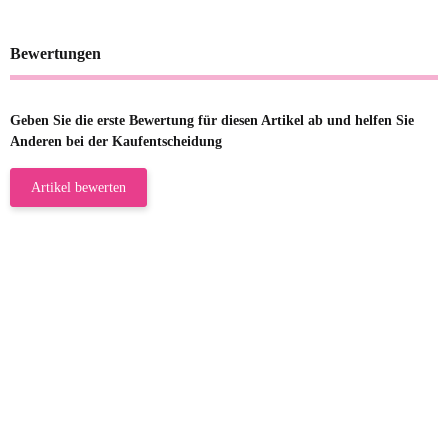
Bewertungen
Geben Sie die erste Bewertung für diesen Artikel ab und helfen Sie
Anderen bei der Kaufentscheidung
Artikel bewerten
23.05.2026
Gabriele W
Wie immer bei den Franky Produkten
eine TOP Qualität. Danke
zur Farbauswahl