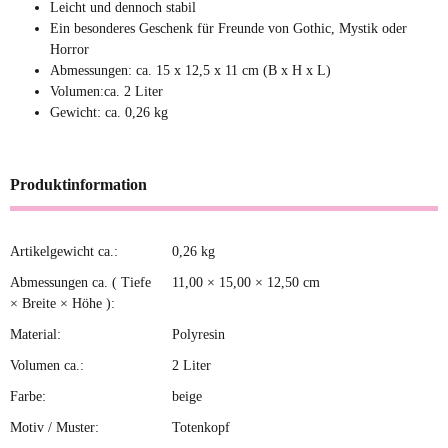
Leicht und dennoch stabil
Ein besonderes Geschenk für Freunde von Gothic, Mystik oder
Horror
Abmessungen: ca. 15 x 12,5 x 11 cm (B x H x L)
Volumen:ca. 2 Liter
Gewicht: ca. 0,26 kg
Produktinformation
Artikelgewicht ca.:
0,26
kg
Produkteigenschaft
Wert
Abmessungen ca. ( Tiefe
11,00 × 15,00 × 12,50 cm
× Breite × Höhe ):
Material:
Polyresin
Volumen ca.:
2 Liter
Farbe:
beige
Motiv / Muster:
Totenkopf