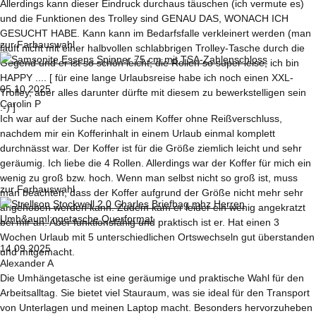
Allerdings kann dieser Eindruck durchaus täuschen (ich vermute es)
und die Funktionen des Trolley sind GENAU DAS, WONACH ICH
GESUCHT HABE. Kann kann im Bedarfsfalle verkleinert werden (man
zur Farbauswahl
läuft nicht mit einer halbvollen schlabbrigen Trolley-Tasche durch die
Gegend und er ist so schön leicht, die Rollen so super leise, ich bin
HAPPY .... [ für eine lange Urlaubsreise habe ich noch einen XXL-
05.10.2025
Trolley, aber alles darunter dürfte mit diesem zu bewerkstelligen sein
Carolin P
:-) ]
Ich war auf der Suche nach einem Koffer ohne Reißverschluss,
nachdem mir ein Kofferinhalt in einem Urlaub einmal komplett
durchnässt war. Der Koffer ist für die Größe ziemlich leicht und sehr
geräumig. Ich liebe die 4 Rollen. Allerdings war der Koffer für mich ein
wenig zu groß bzw. hoch. Wenn man selbst nicht so groß ist, muss
zur Farbauswahl
man beachten, dass der Koffer aufgrund der Größe nicht mehr sehr
angehoben werden kann. Zudem kam er leider ein wenig angekratzt
bei mir an. Aber funktionsfähig und praktisch ist er. Hat einen 3
Wochen Urlaub mit 5 unterschiedlichen Ortswechseln gut überstanden
14.09.2025
und mitgemacht.
Alexander A
Die Umhängetasche ist eine geräumige und praktische Wahl für den
Arbeitsalltag. Sie bietet viel Stauraum, was sie ideal für den Transport
von Unterlagen und meinen Laptop macht. Besonders hervorzuheben