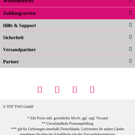
Wissenwertes
02.04.2026
Zahlungsarten
Carolina G
Noch schöner als die Fotos, die
Hilfe & Support
Farben sind großartig. Guter Preis und
Sicherheit
schnelle Lieferung. Top!
zur Farbauswahl
Versandpartner
Partner
23.02.2026
Maschowski L
... Artikel wie beschrieben, günstiger
Preis (haben auch den Vorkasse-5%-
Rabatt genutzt), schnelle Lieferung. Bin
sehr zufrieden!
© TOP TWO GmbH
zur Farbauswahl
* Alle Preise inkl. gesetzlicher MwSt. ggf. zzgl.
Versand
** Unverbindliche Preisempfehlung
03.02.2026
*** gilt für Lieferungen innerhalb Deutschlands, Lieferzeiten für andere Länder
Sabine G
entnehmen Sie bitte der Schaltfläche mit den
Versandinformationen