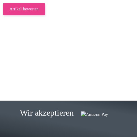
Artikel bewerten
23.05.2026
Gabriele W
Wie immer bei den Franky Produkten
eine TOP Qualität. Danke
zur Farbauswahl
15.05.2026
Björn M
Sehr ehrlicher Shop, schnelle
Wir akzeptieren
Lieferung, man kann bedenkenlos
Vorkasse leisten, Top Ware
zur Farbauswahl