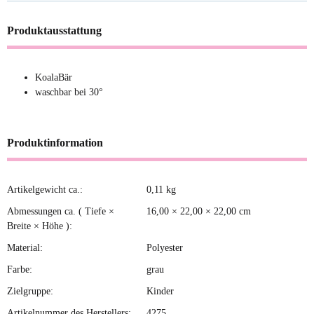
Produktausstattung
KoalaBär
waschbar bei 30°
Produktinformation
Artikelgewicht ca.:
0,11
kg
Produkteigenschaft
Wert
Abmessungen ca. ( Tiefe ×
16,00 × 22,00 × 22,00 cm
Breite × Höhe ):
Material:
Polyester
Farbe:
grau
Zielgruppe:
Kinder
Artikelnummer des Herstellers:
4275