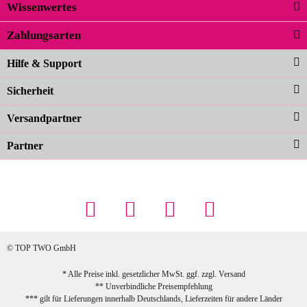
Wissenwertes
02.04.2026
Zahlungsarten
Carolina G
Noch schöner als die Fotos, die
Hilfe & Support
Farben sind großartig. Guter Preis und
Sicherheit
schnelle Lieferung. Top!
zur Farbauswahl
Versandpartner
Partner
23.02.2026
Maschowski L
... Artikel wie beschrieben, günstiger
Preis (haben auch den Vorkasse-5%-
Rabatt genutzt), schnelle Lieferung. Bin
sehr zufrieden!
© TOP TWO GmbH
zur Farbauswahl
* Alle Preise inkl. gesetzlicher MwSt. ggf. zzgl.
Versand
** Unverbindliche Preisempfehlung
03.02.2026
*** gilt für Lieferungen innerhalb Deutschlands, Lieferzeiten für andere Länder