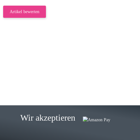
Artikel bewerten
23.05.2026
Gabriele W
Wie immer bei den Franky Produkten
eine TOP Qualität. Danke
zur Farbauswahl
15.05.2026
Björn M
Sehr ehrlicher Shop, schnelle
Wir akzeptieren
Lieferung, man kann bedenkenlos
Vorkasse leisten, Top Ware
zur Farbauswahl