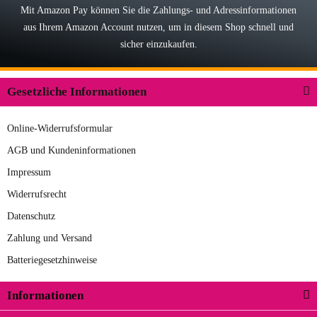
Mit Amazon Pay können Sie die Zahlungs- und Adressinformationen
aus Ihrem Amazon Account nutzen, um in diesem Shop schnell und
03.05.2026
sicher einzukaufen.
Wilhelm W
Der Koffer macht einen sehr soliden
Gesetzliche Informationen
Eindruck. Die Zuverlässigkeit muss
sich noch in den kommenden Jahren
Online-Widerrufsformular
herausstellen. Spannend wird es falls
zur Farbauswahl
in einigen Jahren mal ein Ersatzteil
AGB und Kundeninformationen
benötigt wird. Wird Samsonite dann
Impressum
09.04.2026
noch ein zuverlässiger Partner sein?
Widerrufsrecht
Hans E
Datenschutz
Der Rucksack entspricht genau
Zahlung und Versand
unseren Anforderungen und sieht
Batteriegesetzhinweise
super aus. Zur Nutzung kann ich noch
nicht viel sagen, da er erst noch zum
Informationen
zur Farbauswahl
Einsatz kommt.