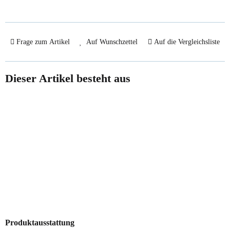
Frage zum Artikel
Auf Wunschzettel
Auf die Vergleichsliste
Dieser Artikel besteht aus
Sale 37%
1x
Mel-O-Design 2032
Hawaii Tiki Figur Trommel
Produktausstattung