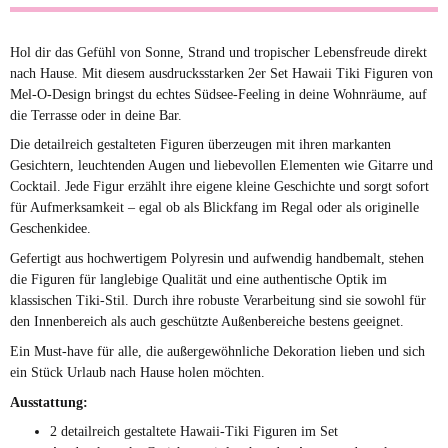
Sofort verfügbar
Lieferzeit:
1 - 3 Tage
(DE -
Ausland abweichend)
Hol dir das Gefühl von Sonne, Strand und tropischer Lebensfreude direkt
18,99 €
*
29,99 €
nach Hause. Mit diesem ausdrucksstarken 2er Set Hawaii Tiki Figuren von
Mel-O-Design bringst du echtes Südsee-Feeling in deine Wohnräume, auf
die Terrasse oder in deine Bar.
Sale 37%
Die detailreich gestalteten Figuren überzeugen mit ihren markanten
Gesichtern, leuchtenden Augen und liebevollen Elementen wie Gitarre und
Cocktail. Jede Figur erzählt ihre eigene kleine Geschichte und sorgt sofort
für Aufmerksamkeit – egal ob als Blickfang im Regal oder als originelle
Geschenkidee.
Gefertigt aus hochwertigem Polyresin und aufwendig handbemalt, stehen
die Figuren für langlebige Qualität und eine authentische Optik im
klassischen Tiki-Stil. Durch ihre robuste Verarbeitung sind sie sowohl für
1x
Mel-O-Design 2032
den Innenbereich als auch geschützte Außenbereiche bestens geeignet.
Hawaii Tiki Figur Gitarre
Ein Must-have für alle, die außergewöhnliche Dekoration lieben und sich
Sofort verfügbar
ein Stück Urlaub nach Hause holen möchten.
Lieferzeit:
1 - 3 Tage
(DE -
Ausland abweichend)
Ausstattung:
2 detailreich gestaltete Hawaii-Tiki Figuren im Set
18,99 €
*
29,99 €