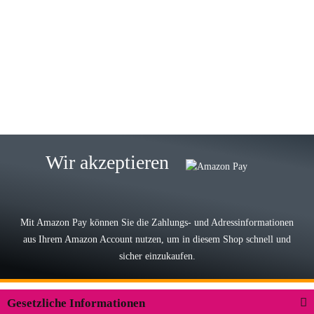
Gabriele W
Wie immer bei den Franky Produkten
eine TOP Qualität. Danke
zur Farbauswahl
15.05.2026
Björn M
Sehr ehrlicher Shop, schnelle
Wir akzeptieren
Lieferung, man kann bedenkenlos
Vorkasse leisten, Top Ware
zur Farbauswahl
Mit Amazon Pay können Sie die Zahlungs- und Adressinformationen
aus Ihrem Amazon Account nutzen, um in diesem Shop schnell und
03.05.2026
sicher einzukaufen.
Wilhelm W
Der Koffer macht einen sehr soliden
Gesetzliche Informationen
Eindruck. Die Zuverlässigkeit muss