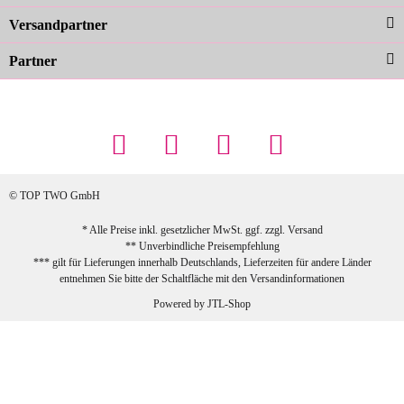
zur Farbauswahl
Versandpartner
Partner
23.02.2026
Maschowski L
... Artikel wie beschrieben, günstiger
Preis (haben auch den Vorkasse-5%-
Rabatt genutzt), schnelle Lieferung. Bin
sehr zufrieden!
© TOP TWO GmbH
zur Farbauswahl
* Alle Preise inkl. gesetzlicher MwSt. ggf. zzgl.
Versand
** Unverbindliche Preisempfehlung
03.02.2026
*** gilt für Lieferungen innerhalb Deutschlands, Lieferzeiten für andere Länder
Sabine G
entnehmen Sie bitte der Schaltfläche mit den
Versandinformationen
Sehr schöner und großer Trolley, leicht
Powered by
JTL-Shop
zu fahren und wirklich leise, allerdings
wurde er ohne Umverpackung geliefert.
Die Lieferung war sehr schnell.
zur Farbauswahl