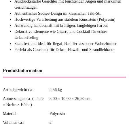
Ausdrucksstarke Gesichter mit leuchtenden Augen und markanten
Gesichtszügen
Authentisches Südsee-Design im klassischen Tiki-Stil
Hochwertige Verarbeitung aus stabilem Kunststein (Polyresin)
Aufwendig handbemalt mit kräftigen, langlebigen Farben
Dekorative Elemente wie Gitarre und Cocktail für echtes
Urlaubsfeeling
Standfest und ideal für Regal, Bar, Terrasse oder Wohnzimmer
Perfekt als Geschenk für Deko-, Hawaii- und Strandliebhaber
Produktinformation
Artikelgewicht ca.:
2,56
kg
Produkteigenschaft
Wert
Abmessungen ca. ( Tiefe
8,00 × 10,00 × 26,50 cm
× Breite × Höhe ):
Material:
Polyresin
Volumen ca.:
2