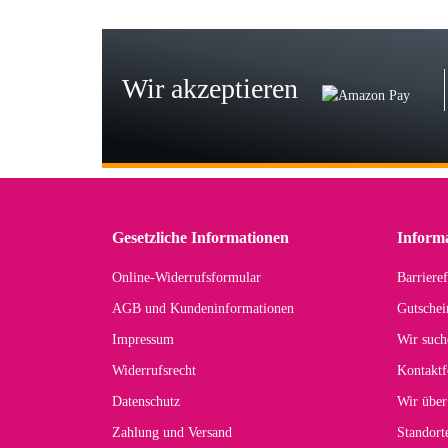
Seh
zu
Wir akzeptieren
Wi
Der
in 
zu
Gesetzliche Informationen
Inform
Online-Widerrufsformular
Barrieref
Han
AGB und Kundeninformationen
Gutschei
Der 
Impressum
Wir such
kom
Widerrufsrecht
Kontaktf
zur
Datenschutz
Wir über
Zahlung und Versand
Standor