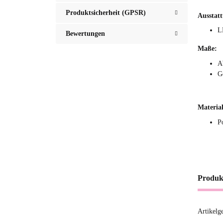
Produktsicherheit (GPSR)
Ausstat
L
Bewertungen
Maße:
A
G
Material
P
Produk
Artikelg
Produ
Wert