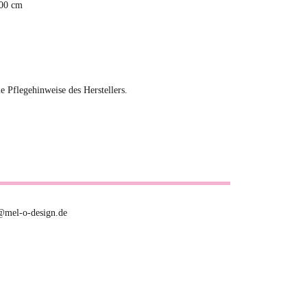
,00 cm
ie Pflegehinweise des Herstellers.
o@mel-o-design.de