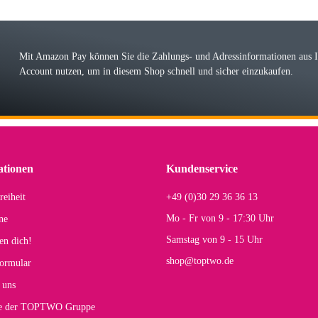
r ehrlicher Shop, schnelle Lieferung, man kann bedenkenlos Vorkasse leisten, Top 
r Farbauswahl
Mit Amazon Pay können Sie die Zahlungs- und Adressinformationen aus
Account nutzen, um in diesem Shop schnell und sicher einzukaufen.
lhelm W
 Koffer macht einen sehr soliden Eindruck. Die Zuverlässigkeit muss sich noch in
einigen Jahren mal ein Ersatzteil benötigt wird. Wird Samsonite dann noch ein zuver
r Farbauswahl
ationen
Kundenservice
reiheit
+49 (0)30 29 36 36 13
s E
Mo - Fr von 9 - 17:30 Uhr
ne
Rucksack entspricht genau unseren Anforderungen und sieht super aus. Zur Nutzung 
Samstag von 9 - 15 Uhr
en dich!
mt.
shop@toptwo.de
ormular
 Farbauswahl
 uns
te der TOPTWO Gruppe