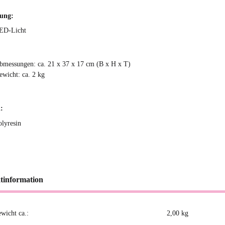
tung:
ED-Licht
bmessungen: ca. 21 x 37 x 17 cm (B x H x T)
ewicht: ca. 2 kg
:
olyresin
tinformation
ewicht ca.:
2,00
kg
kteigenschaft