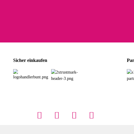
olina G
h schöner als die Fotos, die Farben sind großartig. Guter Preis und schnelle Lieferu
r Farbauswahl
wski L
ikel wie beschrieben, günstiger Preis (haben auch den Vorkasse-5%-Rabatt genutzt), s
Sicher einkaufen
Par
rbauswahl
G
öner und großer Trolley, leicht zu fahren und wirklich leise, allerdings wurde er o
rbauswahl