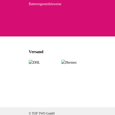
Batteriegesetzhinweise
Car
Noc
zu
Mascho
... Art
Versand
zur Fa
Sabine 
Sehr sch
zur Fa
Jeannette A
© TOP TWO GmbH