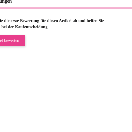
ungen
e die erste Bewertung für diesen Artikel ab und helfen Sie
 bei der Kaufentscheidung
el bewerten
riele W
 immer bei den Franky Produkten eine TOP Qualität. Danke
 Farbauswahl
örn M