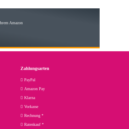
Ware
 Ihrem Amazon
03.05.2026
 den kommenden Jahren herausstellen. Spannend wird es falls
lässiger Partner sein?
Zahlungsarten
09.04.2026
PayPal
Amazon Pay
kann ich noch nicht viel sagen, da er erst noch zum Einsatz
Klarna
Vorkasse
Rechnung *
Ratenkauf *
02.04.2026