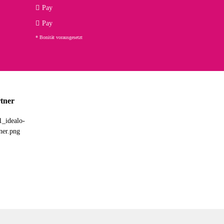
Pay
ng. Top!
Pay
* Bonität vorausgesetzt
23.02.2026
chnelle Lieferung. Bin sehr zufrieden!
tner
03.02.2026
hne Umverpackung geliefert. Die Lieferung war sehr schnell.
26.01.2026