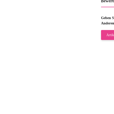
Bewert
Geben Si
Anderen
Artik
Gab
Wie
zur
Bj