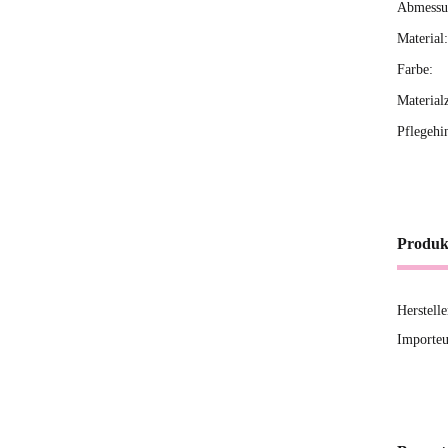
Abmessun
Material:
Farbe:
Material
Pflegehi
Produk
Herstell
Importeu