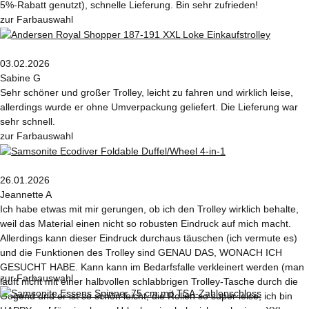
5%-Rabatt genutzt), schnelle Lieferung. Bin sehr zufrieden!
zur Farbauswahl
03.02.2026
Sabine G
Sehr schöner und großer Trolley, leicht zu fahren und wirklich leise,
allerdings wurde er ohne Umverpackung geliefert. Die Lieferung war
sehr schnell.
zur Farbauswahl
26.01.2026
Jeannette A
Ich habe etwas mit mir gerungen, ob ich den Trolley wirklich behalte,
weil das Material einen nicht so robusten Eindruck auf mich macht.
Allerdings kann dieser Eindruck durchaus täuschen (ich vermute es)
und die Funktionen des Trolley sind GENAU DAS, WONACH ICH
GESUCHT HABE. Kann kann im Bedarfsfalle verkleinert werden (man
zur Farbauswahl
läuft nicht mit einer halbvollen schlabbrigen Trolley-Tasche durch die
Gegend und er ist so schön leicht, die Rollen so super leise, ich bin