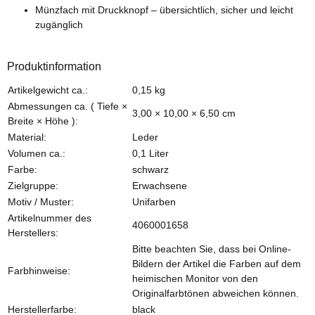
Münzfach mit Druckknopf – übersichtlich, sicher und leicht
zugänglich
Produktinformation
Produkteigenschaft
Wert
Artikelgewicht ca.:
0,15
kg
Abmessungen ca. ( Tiefe ×
3,00 × 10,00 × 6,50 cm
Breite × Höhe ):
Material:
Leder
Volumen ca.:
0,1 Liter
Farbe:
schwarz
Zielgruppe:
Erwachsene
Motiv / Muster:
Unifarben
Artikelnummer des
4060001658
Herstellers:
Bitte beachten Sie, dass bei Online-
Bildern der Artikel die Farben auf dem
Farbhinweise:
heimischen Monitor von den
Originalfarbtönen abweichen können.
Herstellerfarbe:
black