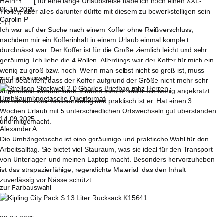
HAPPY .... [ für eine lange Urlaubsreise habe ich noch einen XXL-
05.10.2025
Trolley, aber alles darunter dürfte mit diesem zu bewerkstelligen sein
Carolin P
:-) ]
Ich war auf der Suche nach einem Koffer ohne Reißverschluss,
nachdem mir ein Kofferinhalt in einem Urlaub einmal komplett
durchnässt war. Der Koffer ist für die Größe ziemlich leicht und sehr
geräumig. Ich liebe die 4 Rollen. Allerdings war der Koffer für mich ein
wenig zu groß bzw. hoch. Wenn man selbst nicht so groß ist, muss
zur Farbauswahl
man beachten, dass der Koffer aufgrund der Größe nicht mehr sehr
angehoben werden kann. Zudem kam er leider ein wenig angekratzt
bei mir an. Aber funktionsfähig und praktisch ist er. Hat einen 3
Wochen Urlaub mit 5 unterschiedlichen Ortswechseln gut überstanden
14.09.2025
und mitgemacht.
Alexander A
Die Umhängetasche ist eine geräumige und praktische Wahl für den
Arbeitsalltag. Sie bietet viel Stauraum, was sie ideal für den Transport
von Unterlagen und meinen Laptop macht. Besonders hervorzuheben
ist das strapazierfähige, regendichte Material, das den Inhalt
zuverlässig vor Nässe schützt.
zur Farbauswahl