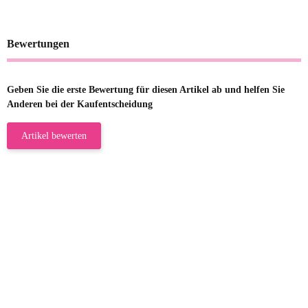
Bewertungen
Geben Sie die erste Bewertung für diesen Artikel ab und helfen Sie
Anderen bei der Kaufentscheidung
Artikel bewerten
23.05.2026
Gabriele W
Wie immer bei den Franky Produkten
eine TOP Qualität. Danke
zur Farbauswahl