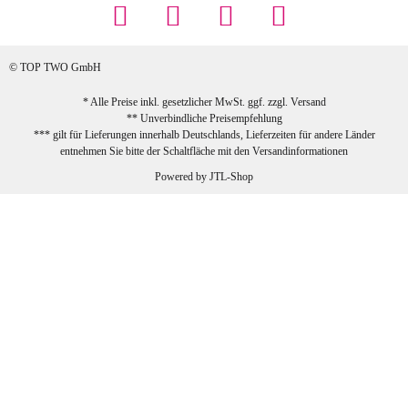
Preis (haben auch den Vorkasse-5%-
Rabatt genutzt), schnelle Lieferung. Bin
sehr zufrieden!
© TOP TWO GmbH
zur Farbauswahl
* Alle Preise inkl. gesetzlicher MwSt. ggf. zzgl.
Versand
** Unverbindliche Preisempfehlung
03.02.2026
*** gilt für Lieferungen innerhalb Deutschlands, Lieferzeiten für andere Länder
Sabine G
entnehmen Sie bitte der Schaltfläche mit den
Versandinformationen
Sehr schöner und großer Trolley, leicht
Powered by
JTL-Shop
zu fahren und wirklich leise, allerdings
wurde er ohne Umverpackung geliefert.
Die Lieferung war sehr schnell.
zur Farbauswahl
26.01.2026
Jeannette A
Ich habe etwas mit mir gerungen, ob ich den
Trolley wirklich behalte, weil das Material