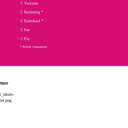
Vorkasse
Rechnung *
Ratenkauf *
02.04.2026
Pay
ng. Top!
Pay
* Bonität vorausgesetzt
23.02.2026
chnelle Lieferung. Bin sehr zufrieden!
tner
03.02.2026
hne Umverpackung geliefert. Die Lieferung war sehr schnell.