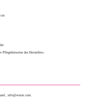
0 cm
der
ie Pflegehinweise des Herstellers.
hland., info@wurm.com.