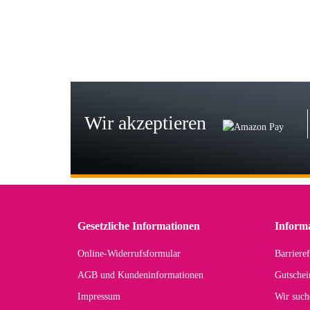
zur
Bj
Seh
zu
Wir akzeptieren
Wi
Der
in 
zu
Gesetzliche Informationen
Inform
Online-Widerrufsformular
Barrieref
Han
AGB und Kundeninformationen
Gutschei
Der 
Impressum
Wir such
kom