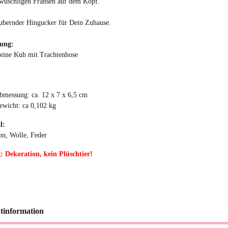
wuschligen Fransen auf dem Kopf.
ubernder Hingucker für Dein Zuhause.
tung:
leine Kuh mit Trachtenhose
bmessung: ca. 12 x 7 x 6,5 cm
ewicht: ca 0,102 kg
l:
on, Wolle, Feder
 Dekoration, kein Plüschtier!
tinformation