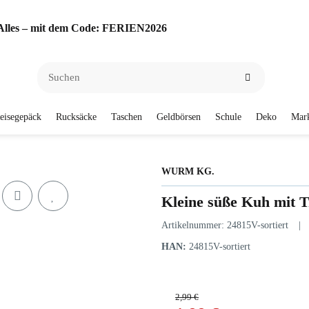
f Alles – mit dem Code: FERIEN2026
eisegepäck
Rucksäcke
Taschen
Geldbörsen
Schule
Deko
Mar
WURM KG.
Kleine süße Kuh mit 
Artikelnummer:
24815V-sortiert
HAN:
24815V-sortiert
2,99 €