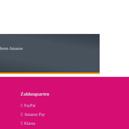
15.05.2026
Ware
 Ihrem Amazon
03.05.2026
 den kommenden Jahren herausstellen. Spannend wird es falls
lässiger Partner sein?
Zahlungsarten
09.04.2026
PayPal
Amazon Pay
kann ich noch nicht viel sagen, da er erst noch zum Einsatz
Klarna