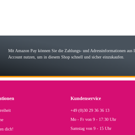
 Farbauswahl
örn M
r ehrlicher Shop, schnelle Lieferung, man kann bedenkenlos Vorkasse leisten, Top 
r Farbauswahl
Mit Amazon Pay können Sie die Zahlungs- und Adressinformationen aus
Account nutzen, um in diesem Shop schnell und sicher einzukaufen.
lhelm W
 Koffer macht einen sehr soliden Eindruck. Die Zuverlässigkeit muss sich noch in
einigen Jahren mal ein Ersatzteil benötigt wird. Wird Samsonite dann noch ein zuver
r Farbauswahl
ationen
Kundenservice
reiheit
+49 (0)30 29 36 36 13
s E
Mo - Fr von 9 - 17:30 Uhr
ne
Rucksack entspricht genau unseren Anforderungen und sieht super aus. Zur Nutzung 
Samstag von 9 - 15 Uhr
en dich!
mt.