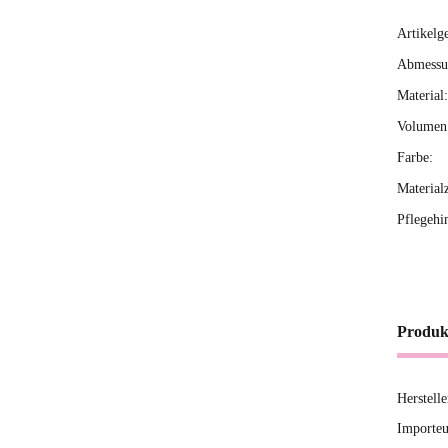
Artikelg
Produ
Wert
Abmessun
Material:
Volumen 
Farbe:
Material
Pflegehi
Produk
Herstell
Importe