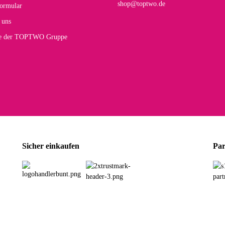
shop@toptwo.de
ormular
 Farbauswahl
 uns
te der TOPTWO Gruppe
olina G
h schöner als die Fotos, die Farben sind großartig. Guter Preis und schnelle Lieferu
r Farbauswahl
wski L
ikel wie beschrieben, günstiger Preis (haben auch den Vorkasse-5%-Rabatt genutzt), s
Sicher einkaufen
Par
rbauswahl
G
öner und großer Trolley, leicht zu fahren und wirklich leise, allerdings wurde er o
rbauswahl