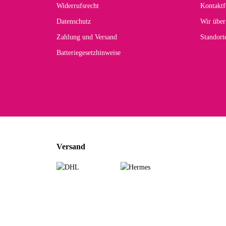
Widerrufsrecht
Kontaktf
zur
Datenschutz
Wir über
Zahlung und Versand
Standor
Batteriegesetzhinweise
Car
Noc
zu
Mascho
... Art
Versand
zur Fa
Sabine 
Sehr sch
zur Fa