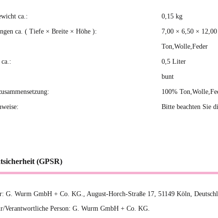
ewicht ca.:
0,15
kg
kteigenschaft
gen ca. ( Tiefe × Breite × Höhe ):
7,00 × 6,50 × 12,0
Ton,Wolle,Feder
ca.:
0,5 Liter
bunt
zusammensetzung:
100% Ton,Wolle,Fe
nweise:
Bitte beachten Sie d
tsicherheit (GPSR)
er: G. Wurm GmbH + Co. KG., August-Horch-Straße 17, 51149 Köln, Deutsc
ur/Verantwortliche Person: G. Wurm GmbH + Co. KG.