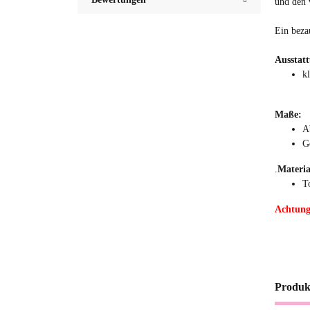
und den 
Ein beza
Ausstat
k
Maße:
A
G
.
Materia
T
Achtung:
Produk