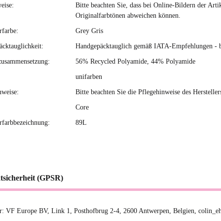
eise:
Bitte beachten Sie, dass bei Online-Bildern der Ar
Originalfarbtönen abweichen können.
rfarbe:
Grey Gris
cktauglichkeit:
Handgepäcktauglich gemäß IATA-Empfehlungen - bitt
zusammensetzung:
56% Recycled Polyamide, 44% Polyamide
unifarben
nweise:
Bitte beachten Sie die Pflegehinweise des Hersteller
Core
erfarbbezeichnung:
89L
tsicherheit (GPSR)
er: VF Europe BV, Link 1, Posthofbrug 2-4, 2600 Antwerpen, Belgien, colin_