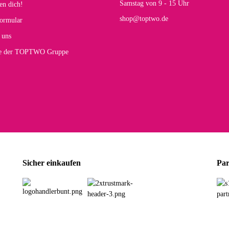
Samstag von 9 - 15 Uhr
en dich!
mt.
shop@toptwo.de
ormular
 Farbauswahl
 uns
te der TOPTWO Gruppe
olina G
h schöner als die Fotos, die Farben sind großartig. Guter Preis und schnelle Lieferu
r Farbauswahl
wski L
ikel wie beschrieben, günstiger Preis (haben auch den Vorkasse-5%-Rabatt genutzt), s
Sicher einkaufen
Par
rbauswahl
G
öner und großer Trolley, leicht zu fahren und wirklich leise, allerdings wurde er o