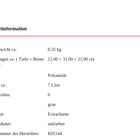
tinformation
ewicht ca.:
0,32
kg
kteigenschaft
gen ca. ( Tiefe × Breite
12,00 × 33,00 × 23,00 cm
:
Polyamide
ca.:
7 Liter
ollen:
0
grau
pe:
Erwachsene
Muster:
unifarben
ummer des Herstellers:
K02144