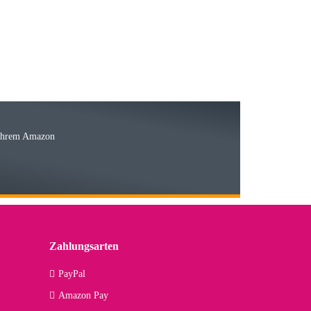
15.05.2026
Ware
 Ihrem Amazon
03.05.2026
 den kommenden Jahren herausstellen. Spannend wird es falls
lässiger Partner sein?
Zahlungsarten
09.04.2026
PayPal
Amazon Pay
kann ich noch nicht viel sagen, da er erst noch zum Einsatz