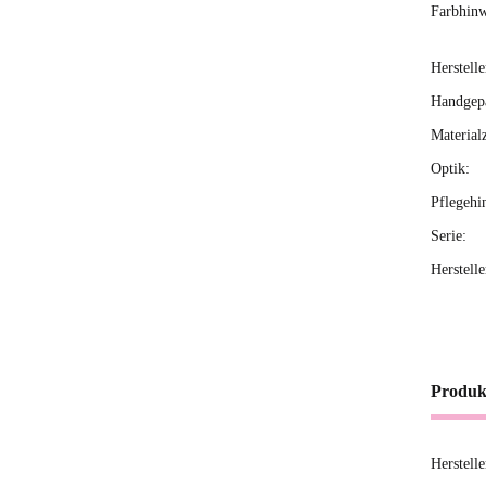
Farbhinw
Herstelle
Handgepä
Material
Optik:
Pflegehi
Serie:
Herstell
Produk
Herstell