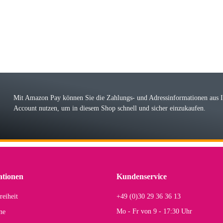
 immer bei den Franky Produkten eine TOP Qualität. Danke
 Farbauswahl
örn M
r ehrlicher Shop, schnelle Lieferung, man kann bedenkenlos Vorkasse leisten, Top 
r Farbauswahl
Mit Amazon Pay können Sie die Zahlungs- und Adressinformationen aus
Account nutzen, um in diesem Shop schnell und sicher einzukaufen.
lhelm W
 Koffer macht einen sehr soliden Eindruck. Die Zuverlässigkeit muss sich noch in
einigen Jahren mal ein Ersatzteil benötigt wird. Wird Samsonite dann noch ein zuver
r Farbauswahl
ationen
Kundenservice
reiheit
+49 (0)30 29 36 36 13
s E
Mo - Fr von 9 - 17:30 Uhr
ne
Rucksack entspricht genau unseren Anforderungen und sieht super aus. Zur Nutzung 