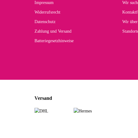
Impressum
Wir such
kom
Widerrufsrecht
Kontaktf
zur
Datenschutz
Wir über
Zahlung und Versand
Standor
Batteriegesetzhinweise
Car
Noc
zu
Mascho
... Art
Versand
zur Fa
Sabine 
Sehr sch