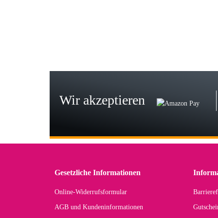
Wie
zur
Bj
Seh
zu
Wir akzeptieren
Wi
Der
in 
zu
Gesetzliche Informationen
Inform
Online-Widerrufsformular
Barrieref
Han
AGB und Kundeninformationen
Gutschei
Der 