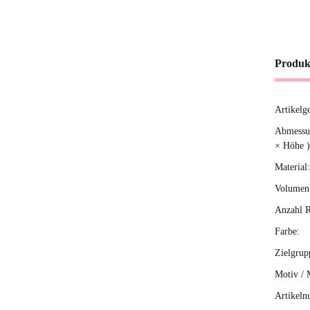
Produk
Artikelg
Produ
Wert
Abmessun
× Höhe )
Material:
Volumen 
Anzahl R
Farbe:
Zielgrup
Motiv / 
Artikeln