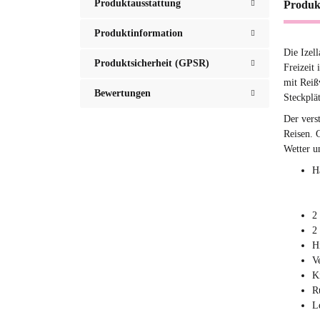
Produktausstattung
Produk
Produktinformation
Die Izell
Produktsicherheit (GPSR)
Freizeit 
mit Reiß
Bewertungen
Steckplä
Der vers
Reisen. G
Wetter un
H
2
2
H
V
K
R
L