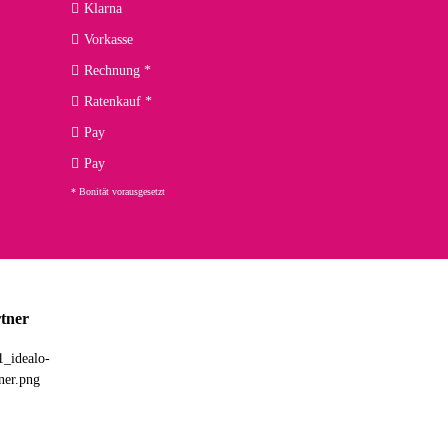
Klarna
Vorkasse
Rechnung *
Ratenkauf *
02.04.2026
Pay
ng. Top!
Pay
* Bonität vorausgesetzt
23.02.2026
chnelle Lieferung. Bin sehr zufrieden!
tner
03.02.2026
hne Umverpackung geliefert. Die Lieferung war sehr schnell.