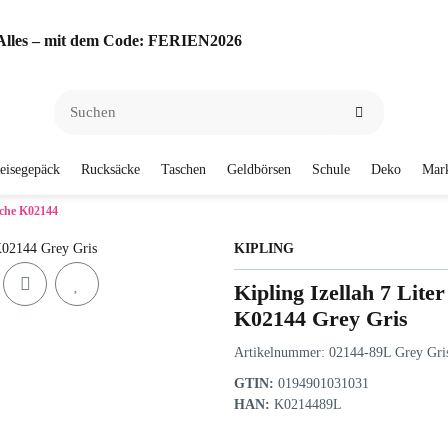
f Alles – mit dem Code: FERIEN2026
eisegepäck
Rucksäcke
Taschen
Geldbörsen
Schule
Deko
Mar
asche K02144
KIPLING
Kipling Izellah 7 Lite
K02144 Grey Gris
Artikelnummer:
02144-89L Grey Gri
GTIN:
0194901031031
HAN:
K0214489L