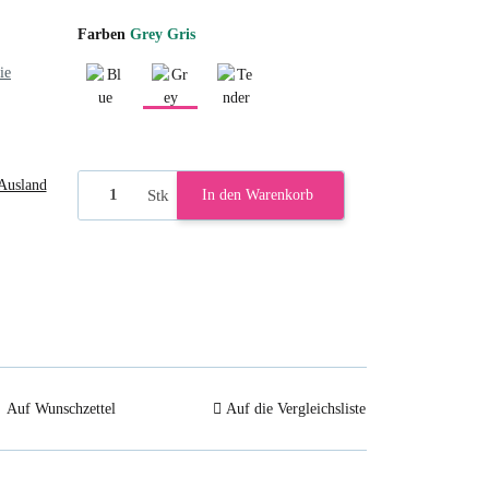
Farben
Grey Gris
ie
Blue Bleu 2
Grey Gris
Tender Rose
Ausland
Stk
In den Warenkorb
Auf Wunschzettel
Auf die Vergleichsliste