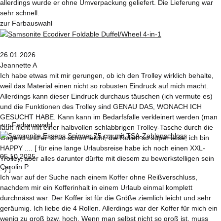
allerdings wurde er ohne Umverpackung geliefert. Die Lieferung war
sehr schnell.
zur Farbauswahl
26.01.2026
Jeannette A
Ich habe etwas mit mir gerungen, ob ich den Trolley wirklich behalte,
weil das Material einen nicht so robusten Eindruck auf mich macht.
Allerdings kann dieser Eindruck durchaus täuschen (ich vermute es)
und die Funktionen des Trolley sind GENAU DAS, WONACH ICH
GESUCHT HABE. Kann kann im Bedarfsfalle verkleinert werden (man
zur Farbauswahl
läuft nicht mit einer halbvollen schlabbrigen Trolley-Tasche durch die
Gegend und er ist so schön leicht, die Rollen so super leise, ich bin
HAPPY .... [ für eine lange Urlaubsreise habe ich noch einen XXL-
05.10.2025
Trolley, aber alles darunter dürfte mit diesem zu bewerkstelligen sein
Carolin P
:-) ]
Ich war auf der Suche nach einem Koffer ohne Reißverschluss,
nachdem mir ein Kofferinhalt in einem Urlaub einmal komplett
durchnässt war. Der Koffer ist für die Größe ziemlich leicht und sehr
geräumig. Ich liebe die 4 Rollen. Allerdings war der Koffer für mich ein
wenig zu groß bzw. hoch. Wenn man selbst nicht so groß ist, muss