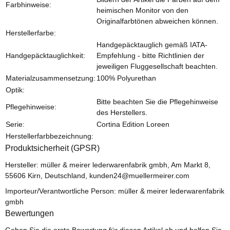
Farbhinweise:
heimischen Monitor von den
Originalfarbtönen abweichen können.
Herstellerfarbe:
Handgepäcktauglich gemäß IATA-
Handgepäcktauglichkeit:
Empfehlung - bitte Richtlinien der
jeweiligen Fluggesellschaft beachten.
Materialzusammensetzung:
100% Polyurethan
Optik:
Bitte beachten Sie die Pflegehinweise
Pflegehinweise:
des Herstellers.
Serie:
Cortina Edition Loreen
Herstellerfarbbezeichnung:
Produktsicherheit (GPSR)
Hersteller: müller & meirer lederwarenfabrik gmbh, Am Markt 8,
55606 Kirn, Deutschland, kunden24@muellermeirer.com
Importeur/Verantwortliche Person: müller & meirer lederwarenfabrik
gmbh
Bewertungen
Geben Sie die erste Bewertung für diesen Artikel ab und helfen Sie