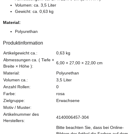
Volumen: ca. 3,5 Liter
Gewicht: ca. 0,63 kg
Material:
Polyurethan
Produktinformation
Produkteigenschaft
Wert
Artikelgewicht ca.:
0,63
kg
Abmessungen ca. ( Tiefe ×
6,00 × 27,00 × 22,00 cm
Breite × Höhe ):
Material:
Polyurethan
Volumen ca.:
3,5 Liter
Anzahl Rollen:
0
Farbe:
rosa
Zielgruppe:
Erwachsene
Motiv / Muster:
Artikelnummer des
4140006457-304
Herstellers:
Bitte beachten Sie, dass bei Online-
Bildern der Artikel die Farben auf dem