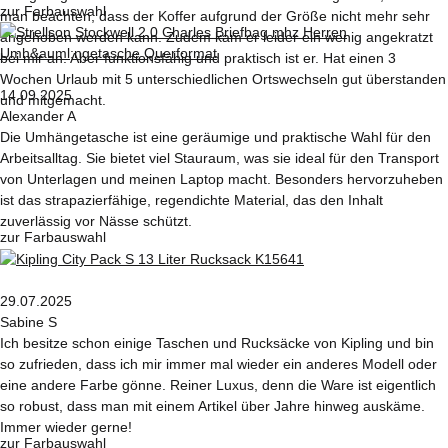
zur Farbauswahl
man beachten, dass der Koffer aufgrund der Größe nicht mehr sehr
angehoben werden kann. Zudem kam er leider ein wenig angekratzt
bei mir an. Aber funktionsfähig und praktisch ist er. Hat einen 3
Wochen Urlaub mit 5 unterschiedlichen Ortswechseln gut überstanden
14.09.2025
und mitgemacht.
Alexander A
Die Umhängetasche ist eine geräumige und praktische Wahl für den
Arbeitsalltag. Sie bietet viel Stauraum, was sie ideal für den Transport
von Unterlagen und meinen Laptop macht. Besonders hervorzuheben
ist das strapazierfähige, regendichte Material, das den Inhalt
zuverlässig vor Nässe schützt.
zur Farbauswahl
29.07.2025
Sabine S
Ich besitze schon einige Taschen und Rucksäcke von Kipling und bin
so zufrieden, dass ich mir immer mal wieder ein anderes Modell oder
eine andere Farbe gönne. Reiner Luxus, denn die Ware ist eigentlich
so robust, dass man mit einem Artikel über Jahre hinweg auskäme.
Immer wieder gerne!
zur Farbauswahl