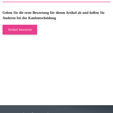
Geben Sie die erste Bewertung für diesen Artikel ab und helfen Sie
Anderen bei der Kaufentscheidung
Artikel bewerten
23.05.2026
Gabriele W
Wie immer bei den Franky Produkten
eine TOP Qualität. Danke
zur Farbauswahl
15.05.2026
Björn M
Sehr ehrlicher Shop, schnelle