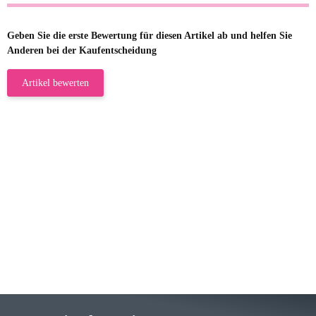
Geben Sie die erste Bewertung für diesen Artikel ab und helfen Sie
Anderen bei der Kaufentscheidung
Artikel bewerten
23.05.2026
Gabriele W
Wie immer bei den Franky Produkten
eine TOP Qualität. Danke
zur Farbauswahl
15.05.2026
Björn M
Sehr ehrlicher Shop, schnelle