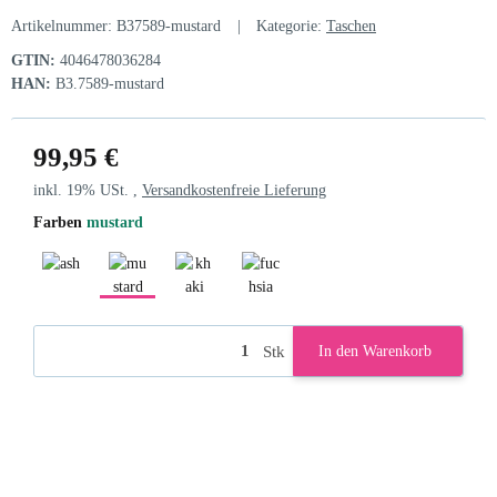
Artikelnummer:
B37589-mustard
Kategorie:
Taschen
GTIN:
4046478036284
HAN:
B3.7589-mustard
99,95 €
inkl. 19% USt. ,
Versandkostenfreie Lieferung
Farben
mustard
ash
mustard
khaki
fuchsia
Stk
In den Warenkorb