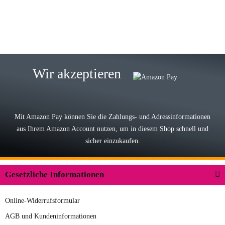
zur Farbauswahl
15.05.2026
Björn M
Sehr ehrlicher Shop, schnelle
Wir akzeptieren
Lieferung, man kann bedenkenlos
Vorkasse leisten, Top Ware
zur Farbauswahl
Mit Amazon Pay können Sie die Zahlungs- und Adressinformationen
aus Ihrem Amazon Account nutzen, um in diesem Shop schnell und
03.05.2026
sicher einzukaufen.
Wilhelm W
Der Koffer macht einen sehr soliden
Gesetzliche Informationen
Eindruck. Die Zuverlässigkeit muss
sich noch in den kommenden Jahren
Online-Widerrufsformular
herausstellen. Spannend wird es falls
zur Farbauswahl
in einigen Jahren mal ein Ersatzteil
AGB und Kundeninformationen