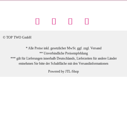
Maschowski L
... Artikel wie beschrieben, günstiger
Preis (haben auch den Vorkasse-5%-
Rabatt genutzt), schnelle Lieferung. Bin
sehr zufrieden!
© TOP TWO GmbH
zur Farbauswahl
* Alle Preise inkl. gesetzlicher MwSt. ggf. zzgl.
Versand
** Unverbindliche Preisempfehlung
03.02.2026
*** gilt für Lieferungen innerhalb Deutschlands, Lieferzeiten für andere Länder
Sabine G
entnehmen Sie bitte der Schaltfläche mit den
Versandinformationen
Sehr schöner und großer Trolley, leicht
Powered by
JTL-Shop
zu fahren und wirklich leise, allerdings
wurde er ohne Umverpackung geliefert.
Die Lieferung war sehr schnell.
zur Farbauswahl
26.01.2026
Jeannette A