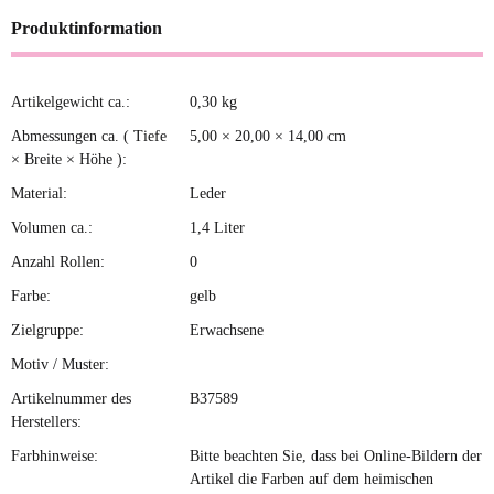
Produktinformation
Artikelgewicht ca.:
0,30
kg
Produkteigenschaft
Wert
Abmessungen ca. ( Tiefe
5,00 × 20,00 × 14,00 cm
× Breite × Höhe ):
Material:
Leder
Volumen ca.:
1,4 Liter
Anzahl Rollen:
0
Farbe:
gelb
Zielgruppe:
Erwachsene
Motiv / Muster:
Artikelnummer des
B37589
Herstellers:
Farbhinweise:
Bitte beachten Sie, dass bei Online-Bildern der
Artikel die Farben auf dem heimischen