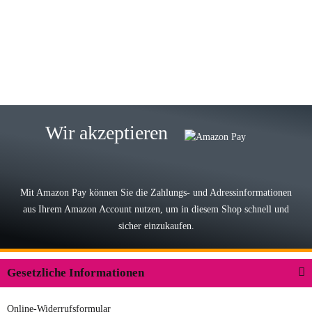
Wie immer bei den Franky Produkten
eine TOP Qualität. Danke
zur Farbauswahl
15.05.2026
Björn M
Sehr ehrlicher Shop, schnelle
Wir akzeptieren
Lieferung, man kann bedenkenlos
Vorkasse leisten, Top Ware
zur Farbauswahl
Mit Amazon Pay können Sie die Zahlungs- und Adressinformationen
aus Ihrem Amazon Account nutzen, um in diesem Shop schnell und
03.05.2026
sicher einzukaufen.
Wilhelm W
Der Koffer macht einen sehr soliden
Gesetzliche Informationen
Eindruck. Die Zuverlässigkeit muss
sich noch in den kommenden Jahren
Online-Widerrufsformular
herausstellen. Spannend wird es falls