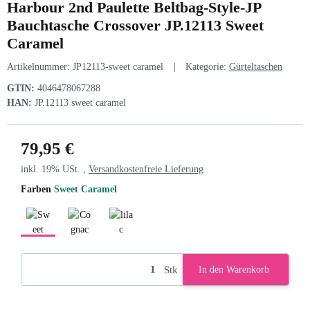
Harbour 2nd Paulette Beltbag-Style-JP
Bauchtasche Crossover JP.12113 Sweet
Caramel
Artikelnummer:
JP12113-sweet caramel
Kategorie:
Gürteltaschen
GTIN:
4046478067288
HAN:
JP.12113 sweet caramel
79,95 €
inkl. 19% USt. ,
Versandkostenfreie Lieferung
Farben
Sweet Caramel
Sweet Caramel
Cognac
lilac
Stk
In den Warenkorb