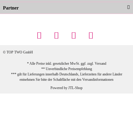
Partner
23.02.2026
Maschowski L
... Artikel wie beschrieben, günstiger
Preis (haben auch den Vorkasse-5%-
Rabatt genutzt), schnelle Lieferung. Bin
sehr zufrieden!
© TOP TWO GmbH
zur Farbauswahl
* Alle Preise inkl. gesetzlicher MwSt. ggf. zzgl.
Versand
** Unverbindliche Preisempfehlung
03.02.2026
*** gilt für Lieferungen innerhalb Deutschlands, Lieferzeiten für andere Länder
Sabine G
entnehmen Sie bitte der Schaltfläche mit den
Versandinformationen
Sehr schöner und großer Trolley, leicht
Powered by
JTL-Shop
zu fahren und wirklich leise, allerdings
wurde er ohne Umverpackung geliefert.
Die Lieferung war sehr schnell.
zur Farbauswahl