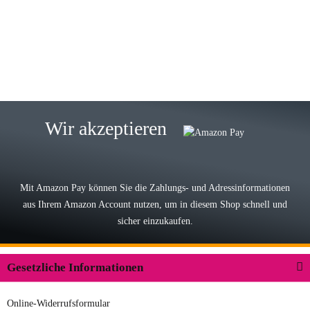
Wie immer bei den Franky Produkten
eine TOP Qualität. Danke
zur Farbauswahl
15.05.2026
Björn M
Sehr ehrlicher Shop, schnelle
Wir akzeptieren
Lieferung, man kann bedenkenlos
Vorkasse leisten, Top Ware
zur Farbauswahl
Mit Amazon Pay können Sie die Zahlungs- und Adressinformationen
aus Ihrem Amazon Account nutzen, um in diesem Shop schnell und
03.05.2026
sicher einzukaufen.
Wilhelm W
Der Koffer macht einen sehr soliden
Gesetzliche Informationen
Eindruck. Die Zuverlässigkeit muss
sich noch in den kommenden Jahren
Online-Widerrufsformular
herausstellen. Spannend wird es falls