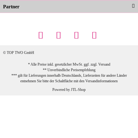
Partner
23.02.2026
Maschowski L
... Artikel wie beschrieben, günstiger
Preis (haben auch den Vorkasse-5%-
Rabatt genutzt), schnelle Lieferung. Bin
sehr zufrieden!
© TOP TWO GmbH
zur Farbauswahl
* Alle Preise inkl. gesetzlicher MwSt. ggf. zzgl.
Versand
** Unverbindliche Preisempfehlung
03.02.2026
*** gilt für Lieferungen innerhalb Deutschlands, Lieferzeiten für andere Länder
Sabine G
entnehmen Sie bitte der Schaltfläche mit den
Versandinformationen
Sehr schöner und großer Trolley, leicht
Powered by
JTL-Shop
zu fahren und wirklich leise, allerdings
wurde er ohne Umverpackung geliefert.
Die Lieferung war sehr schnell.
zur Farbauswahl
26.01.2026