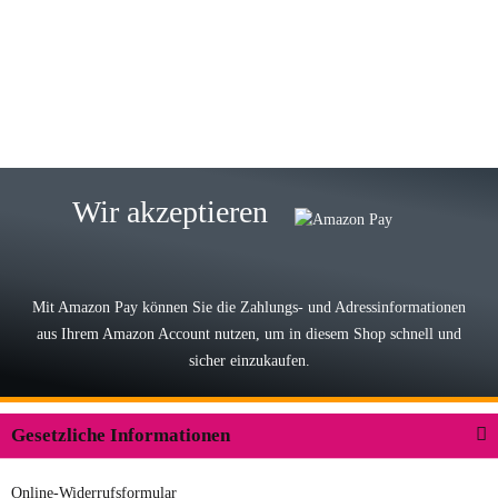
Wie immer bei den Franky Produkten
eine TOP Qualität. Danke
zur Farbauswahl
15.05.2026
Björn M
Sehr ehrlicher Shop, schnelle
Wir akzeptieren
Lieferung, man kann bedenkenlos
Vorkasse leisten, Top Ware
zur Farbauswahl
Mit Amazon Pay können Sie die Zahlungs- und Adressinformationen
aus Ihrem Amazon Account nutzen, um in diesem Shop schnell und
03.05.2026
sicher einzukaufen.
Wilhelm W
Der Koffer macht einen sehr soliden
Gesetzliche Informationen
Eindruck. Die Zuverlässigkeit muss
sich noch in den kommenden Jahren
Online-Widerrufsformular
herausstellen. Spannend wird es falls