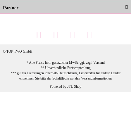
Partner
23.02.2026
Maschowski L
... Artikel wie beschrieben, günstiger
Preis (haben auch den Vorkasse-5%-
Rabatt genutzt), schnelle Lieferung. Bin
sehr zufrieden!
© TOP TWO GmbH
zur Farbauswahl
* Alle Preise inkl. gesetzlicher MwSt. ggf. zzgl.
Versand
** Unverbindliche Preisempfehlung
03.02.2026
*** gilt für Lieferungen innerhalb Deutschlands, Lieferzeiten für andere Länder
Sabine G
entnehmen Sie bitte der Schaltfläche mit den
Versandinformationen
Sehr schöner und großer Trolley, leicht
Powered by
JTL-Shop
zu fahren und wirklich leise, allerdings
wurde er ohne Umverpackung geliefert.
Die Lieferung war sehr schnell.
zur Farbauswahl