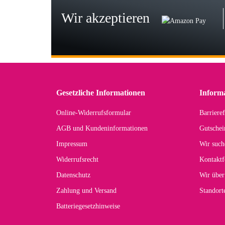
zu
Wir akzeptieren
Wi
Der
in 
zu
Gesetzliche Informationen
Inform
Online-Widerrufsformular
Barrieref
Han
AGB und Kundeninformationen
Gutschei
Der 
Impressum
Wir such
kom
Widerrufsrecht
Kontaktf
zur
Datenschutz
Wir über
Zahlung und Versand
Standor
Batteriegesetzhinweise
Car
Noc