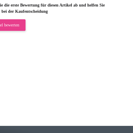
e die erste Bewertung für diesen Artikel ab und helfen Sie
 bei der Kaufentscheidung
el bewerten
riele W
 immer bei den Franky Produkten eine TOP Qualität. Danke
 Farbauswahl
örn M
r ehrlicher Shop, schnelle Lieferung, man kann bedenkenlos Vorkasse leisten, Top 