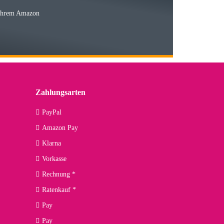
 Ihrem Amazon
03.05.2026
 den kommenden Jahren herausstellen. Spannend wird es falls
lässiger Partner sein?
Zahlungsarten
09.04.2026
PayPal
Amazon Pay
kann ich noch nicht viel sagen, da er erst noch zum Einsatz
Klarna
Vorkasse
Rechnung *
Ratenkauf *
02.04.2026
Pay
ng. Top!
Pay