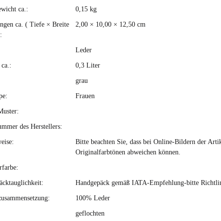
ewicht ca.:
0,15
kg
kteigenschaft
gen ca. ( Tiefe × Breite
2,00 × 10,00 × 12,50 cm
:
Leder
ca.:
0,3 Liter
grau
pe:
Frauen
Muster:
ummer des Herstellers:
eise:
Bitte beachten Sie, dass bei Online-Bildern der Ar
Originalfarbtönen abweichen können.
rfarbe:
cktauglichkeit:
Handgepäck gemäß IATA-Empfehlung-bitte Richtlini
zusammensetzung:
100% Leder
geflochten