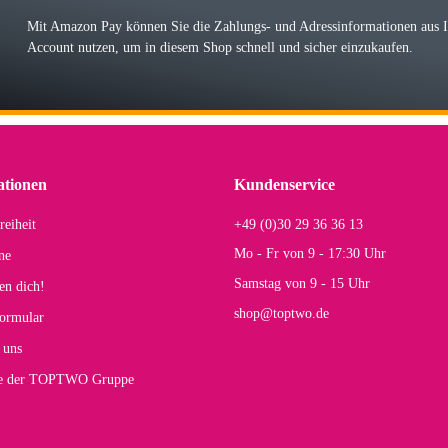
r Farbauswahl
Mit Amazon Pay können Sie die Zahlungs- und Adressinformationen aus
Account nutzen, um in diesem Shop schnell und sicher einzukaufen.
lhelm W
 Koffer macht einen sehr soliden Eindruck. Die Zuverlässigkeit muss sich noch in
einigen Jahren mal ein Ersatzteil benötigt wird. Wird Samsonite dann noch ein zuver
r Farbauswahl
ationen
Kundenservice
reiheit
+49 (0)30 29 36 36 13
s E
Mo - Fr von 9 - 17:30 Uhr
ne
Rucksack entspricht genau unseren Anforderungen und sieht super aus. Zur Nutzung 
Samstag von 9 - 15 Uhr
en dich!
mt.
shop@toptwo.de
ormular
 Farbauswahl
 uns
te der TOPTWO Gruppe
olina G
h schöner als die Fotos, die Farben sind großartig. Guter Preis und schnelle Lieferu