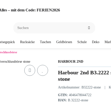
f Alles – mit dem Code: FERIEN2026
eisegepäck
Rucksäcke
Taschen
Geldbörsen
Schule
Deko
Mar
rschlussbörse
HARBOUR 2ND
Harbour 2nd B3.2222 
stone
Artikelnummer:
B32222-stone
K
GTIN:
4046478044722
HAN:
B.32222-stone