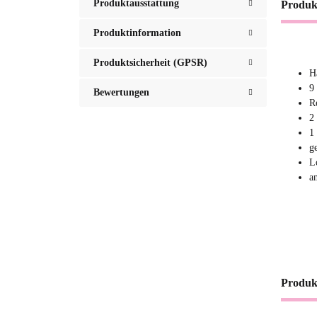
Produktausstattung
Produk
Produktinformation
Produktsicherheit (GPSR)
H
9
Bewertungen
R
2
1
g
L
a
Produk