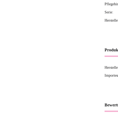
Pflegehi
Serie:
Herstell
Produk
Herstell
Importeu
Bewert