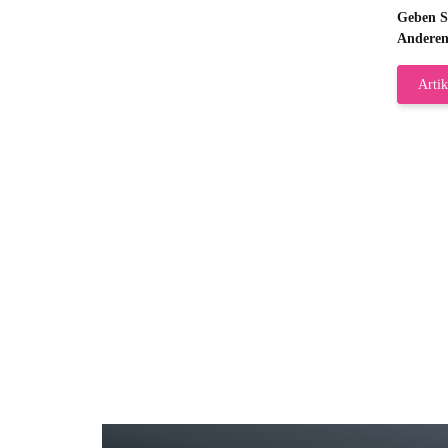
Geben Si
Anderen
Artik
Gab
Wie
zur
Bj
Seh