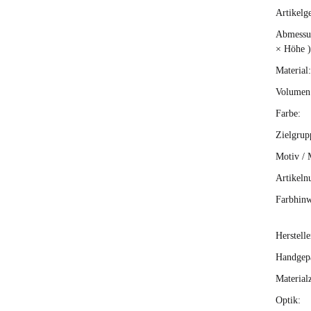
Artikelg
Produ
Wert
Abmessun
× Höhe )
Material:
Volumen 
Farbe:
Zielgrup
Motiv / 
Artikeln
Farbhinw
Herstelle
Handgepä
Material
Optik: