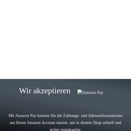
23.05.2026
Gabriele W
Wie immer bei den Franky Produkten
eine TOP Qualität. Danke
zur Farbauswahl
15.05.2026
Björn M
Sehr ehrlicher Shop, schnelle
Wir akzeptieren
Lieferung, man kann bedenkenlos
Vorkasse leisten, Top Ware
zur Farbauswahl
Mit Amazon Pay können Sie die Zahlungs- und Adressinformationen
aus Ihrem Amazon Account nutzen, um in diesem Shop schnell und
03.05.2026
sicher einzukaufen.