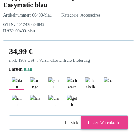
Easymatic blau
Artikelnummer:
60400-blau
Kategorie:
Accessoires
GTIN:
4012428604049
HAN:
60400-blau
34,99 €
inkl. 19% USt. ,
Versandkostenfreie Lieferung
Farben
blau
blau
orange
grau
schwarz
dunkelblau
rot
mint
lila
braun
gelb
Stck
In den Warenkorb