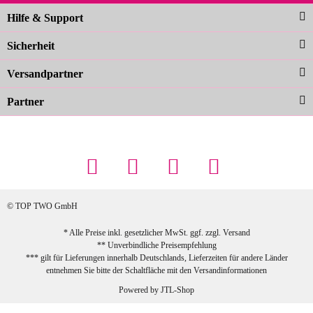
Noch schöner als die Fotos, die
Hilfe & Support
Farben sind großartig. Guter Preis und
Sicherheit
schnelle Lieferung. Top!
zur Farbauswahl
Versandpartner
Partner
23.02.2026
Maschowski L
... Artikel wie beschrieben, günstiger
Preis (haben auch den Vorkasse-5%-
Rabatt genutzt), schnelle Lieferung. Bin
sehr zufrieden!
© TOP TWO GmbH
zur Farbauswahl
* Alle Preise inkl. gesetzlicher MwSt. ggf. zzgl.
Versand
** Unverbindliche Preisempfehlung
03.02.2026
*** gilt für Lieferungen innerhalb Deutschlands, Lieferzeiten für andere Länder
Sabine G
entnehmen Sie bitte der Schaltfläche mit den
Versandinformationen
Sehr schöner und großer Trolley, leicht
Powered by
JTL-Shop
zu fahren und wirklich leise, allerdings