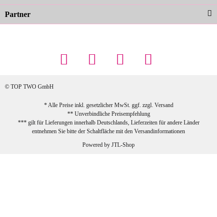
Partner
23.02.2026
Maschowski L
... Artikel wie beschrieben, günstiger
Preis (haben auch den Vorkasse-5%-
Rabatt genutzt), schnelle Lieferung. Bin
sehr zufrieden!
© TOP TWO GmbH
zur Farbauswahl
* Alle Preise inkl. gesetzlicher MwSt. ggf. zzgl.
Versand
** Unverbindliche Preisempfehlung
03.02.2026
*** gilt für Lieferungen innerhalb Deutschlands, Lieferzeiten für andere Länder
Sabine G
entnehmen Sie bitte der Schaltfläche mit den
Versandinformationen
Sehr schöner und großer Trolley, leicht
Powered by
JTL-Shop
zu fahren und wirklich leise, allerdings
wurde er ohne Umverpackung geliefert.
Die Lieferung war sehr schnell.
zur Farbauswahl