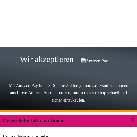
Wie immer bei den Franky Produkten
eine TOP Qualität. Danke
zur Farbauswahl
15.05.2026
Björn M
Sehr ehrlicher Shop, schnelle
Wir akzeptieren
Lieferung, man kann bedenkenlos
Vorkasse leisten, Top Ware
zur Farbauswahl
Mit Amazon Pay können Sie die Zahlungs- und Adressinformationen
aus Ihrem Amazon Account nutzen, um in diesem Shop schnell und
03.05.2026
sicher einzukaufen.
Wilhelm W
Der Koffer macht einen sehr soliden
Gesetzliche Informationen
Eindruck. Die Zuverlässigkeit muss
sich noch in den kommenden Jahren
Online-Widerrufsformular