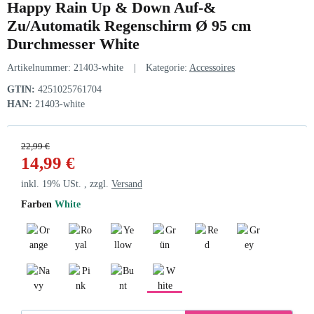
Happy Rain Up & Down Auf-&
Zu/Automatik Regenschirm Ø 95 cm
Durchmesser White
Artikelnummer:
21403-white
Kategorie:
Accessoires
GTIN:
4251025761704
HAN:
21403-white
22,99 €
14,99 €
inkl. 19% USt. , zzgl.
Versand
Farben
White
Orange
Royal Blue
Yellow
Grün
Red
Grey
Navy
Pink
Bunt
White