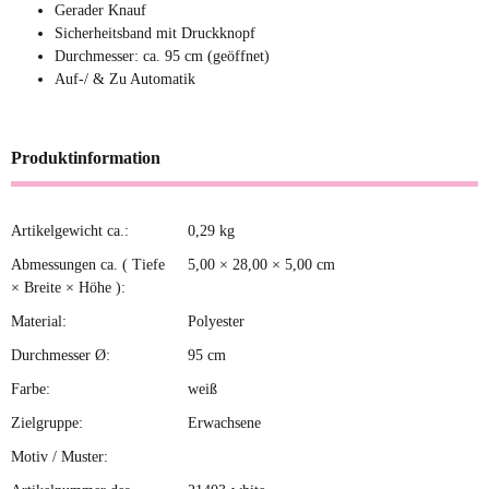
Gerader Knauf
Sicherheitsband mit Druckknopf
Durchmesser: ca. 95 cm (geöffnet)
Auf-/ & Zu Automatik
Produktinformation
Artikelgewicht ca.:
0,29
kg
Produkteigenschaft
Wert
Abmessungen ca. ( Tiefe
5,00 × 28,00 × 5,00 cm
× Breite × Höhe ):
Material:
Polyester
Durchmesser Ø:
95 cm
Farbe:
weiß
Zielgruppe:
Erwachsene
Motiv / Muster: