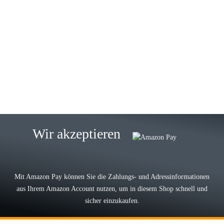
23.05.2026
Gabriele W
Wie immer bei den Franky Produkten
eine TOP Qualität. Danke
zur Farbauswahl
15.05.2026
Björn M
Sehr ehrlicher Shop, schnelle
Wir akzeptieren
Lieferung, man kann bedenkenlos
Vorkasse leisten, Top Ware
zur Farbauswahl
Mit Amazon Pay können Sie die Zahlungs- und Adressinformationen
aus Ihrem Amazon Account nutzen, um in diesem Shop schnell und
03.05.2026
sicher einzukaufen.
Wilhelm W
Der Koffer macht einen sehr soliden