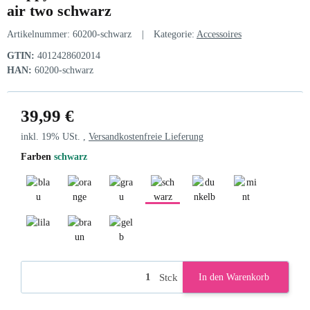
air two schwarz
Artikelnummer:
60200-schwarz
Kategorie:
Accessoires
GTIN:
4012428602014
HAN:
60200-schwarz
39,99 €
inkl. 19% USt. ,
Versandkostenfreie Lieferung
Farben
schwarz
blau
orange
grau
schwarz
dunkelblau
mint
lila
braun
gelb
Stck
In den Warenkorb