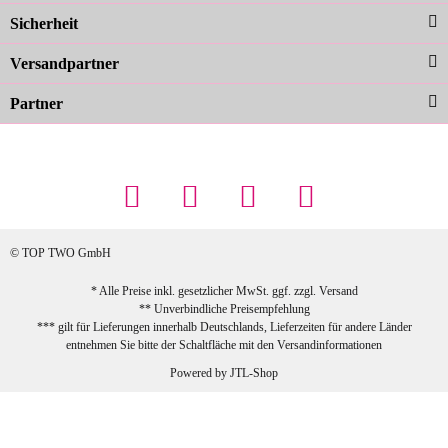
Sicherheit
schnelle Lieferung. Top!
zur Farbauswahl
Versandpartner
Partner
23.02.2026
Maschowski L
... Artikel wie beschrieben, günstiger
Preis (haben auch den Vorkasse-5%-
Rabatt genutzt), schnelle Lieferung. Bin
sehr zufrieden!
© TOP TWO GmbH
zur Farbauswahl
* Alle Preise inkl. gesetzlicher MwSt. ggf. zzgl.
Versand
** Unverbindliche Preisempfehlung
03.02.2026
*** gilt für Lieferungen innerhalb Deutschlands, Lieferzeiten für andere Länder
Sabine G
entnehmen Sie bitte der Schaltfläche mit den
Versandinformationen
Sehr schöner und großer Trolley, leicht
Powered by
JTL-Shop
zu fahren und wirklich leise, allerdings
wurde er ohne Umverpackung geliefert.