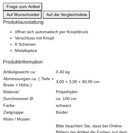
Frage zum Artikel
Auf Wunschzettel
Auf die Vergleichsliste
Produktausstattung
öffnet sich automatisch per Knopfdruck
Verschluss mit Knopf
8 Schienen
Metallspitze
Produktinformation
Produkteigenschaft
Wert
Artikelgewicht ca.:
0,40
kg
Abmessungen ca. ( Tiefe ×
3,00 × 3,00 × 90,00 cm
Breite × Höhe ):
Material:
Polyethylen
Durchmesser Ø:
ca. 100 cm
Farbe:
schwarz
Zielgruppe:
Kinder
Motiv / Muster:
Bitte beachten Sie, dass bei Online-
Bildern der Artikel die Farben auf dem