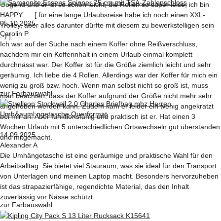
Gegend und er ist so schön leicht, die Rollen so super leise, ich bin
HAPPY .... [ für eine lange Urlaubsreise habe ich noch einen XXL-
05.10.2025
Trolley, aber alles darunter dürfte mit diesem zu bewerkstelligen sein
Carolin P
:-) ]
Ich war auf der Suche nach einem Koffer ohne Reißverschluss,
nachdem mir ein Kofferinhalt in einem Urlaub einmal komplett
durchnässt war. Der Koffer ist für die Größe ziemlich leicht und sehr
geräumig. Ich liebe die 4 Rollen. Allerdings war der Koffer für mich ein
wenig zu groß bzw. hoch. Wenn man selbst nicht so groß ist, muss
zur Farbauswahl
man beachten, dass der Koffer aufgrund der Größe nicht mehr sehr
angehoben werden kann. Zudem kam er leider ein wenig angekratzt
bei mir an. Aber funktionsfähig und praktisch ist er. Hat einen 3
Wochen Urlaub mit 5 unterschiedlichen Ortswechseln gut überstanden
14.09.2025
und mitgemacht.
Alexander A
Die Umhängetasche ist eine geräumige und praktische Wahl für den
Arbeitsalltag. Sie bietet viel Stauraum, was sie ideal für den Transport
von Unterlagen und meinen Laptop macht. Besonders hervorzuheben
ist das strapazierfähige, regendichte Material, das den Inhalt
zuverlässig vor Nässe schützt.
zur Farbauswahl