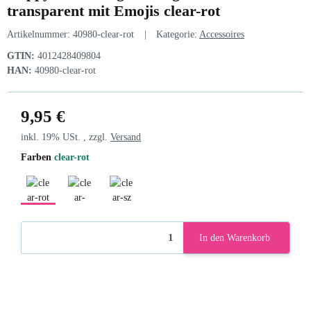
transparent mit Emojis clear-rot
Artikelnummer:
40980-clear-rot
Kategorie:
Accessoires
GTIN:
4012428409804
HAN:
40980-clear-rot
9,95 €
inkl. 19% USt. , zzgl.
Versand
Farben
clear-rot
clear-rot
clear-blau
clear-sz
In den Warenkorb