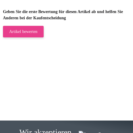
Geben Sie die erste Bewertung für diesen Artikel ab und helfen Sie
Anderen bei der Kaufentscheidung
Artikel bewerten
23.05.2026
Gabriele W
Wie immer bei den Franky Produkten
eine TOP Qualität. Danke
zur Farbauswahl
15.05.2026
Björn M
Sehr ehrlicher Shop, schnelle
Wir akzeptieren