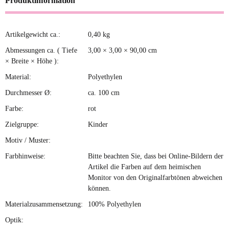
Produktinformation
Artikelgewicht ca.:
0,40
kg
Produkteigenschaft
Wert
Abmessungen ca. ( Tiefe
3,00 × 3,00 × 90,00 cm
× Breite × Höhe ):
Material:
Polyethylen
Durchmesser Ø:
ca. 100 cm
Farbe:
rot
Zielgruppe:
Kinder
Motiv / Muster:
Farbhinweise:
Bitte beachten Sie, dass bei Online-Bildern der
Artikel die Farben auf dem heimischen
Monitor von den Originalfarbtönen abweichen
können.
Materialzusammensetzung:
100% Polyethylen
Optik: