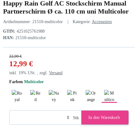
Happy Rain Golf AC Stockschirm Manual
Partnerschirm Ø ca. 110 cm uni Multicolor
Artikelnummer:
21510-multicolor
Kategorie:
Accessoires
GTIN:
4251025761988
HAN:
21510-multicolor
22,99 €
12,99 €
inkl. 19% USt. , zzgl.
Versand
Farben
Multicolor
Royal Blue
Red
Navy
Pink
Orange
Multicolor
Stk
In den Warenkorb