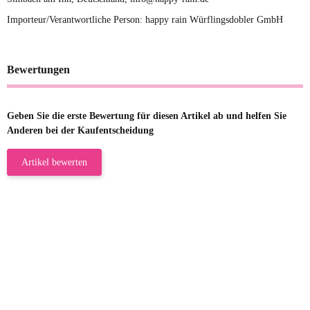
Importeur/Verantwortliche Person: happy rain Würflingsdobler GmbH
Bewertungen
Geben Sie die erste Bewertung für diesen Artikel ab und helfen Sie
Anderen bei der Kaufentscheidung
Artikel bewerten
23.05.2026
Gabriele W
Wie immer bei den Franky Produkten
eine TOP Qualität. Danke