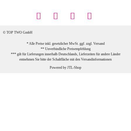
... Artikel wie beschrieben, günstiger
Preis (haben auch den Vorkasse-5%-
Rabatt genutzt), schnelle Lieferung. Bin
sehr zufrieden!
© TOP TWO GmbH
zur Farbauswahl
* Alle Preise inkl. gesetzlicher MwSt. ggf. zzgl.
Versand
** Unverbindliche Preisempfehlung
03.02.2026
*** gilt für Lieferungen innerhalb Deutschlands, Lieferzeiten für andere Länder
Sabine G
entnehmen Sie bitte der Schaltfläche mit den
Versandinformationen
Sehr schöner und großer Trolley, leicht
Powered by
JTL-Shop
zu fahren und wirklich leise, allerdings
wurde er ohne Umverpackung geliefert.
Die Lieferung war sehr schnell.
zur Farbauswahl
26.01.2026
Jeannette A
Ich habe etwas mit mir gerungen, ob ich den