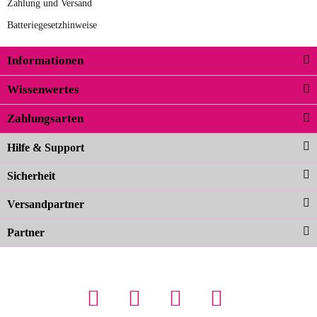
Zahlung und Versand
unseren Anforderungen und sieht
Batteriegesetzhinweise
super aus. Zur Nutzung kann ich noch
nicht viel sagen, da er erst noch zum
Informationen
zur Farbauswahl
Einsatz kommt.
Wissenwertes
02.04.2026
Zahlungsarten
Carolina G
Noch schöner als die Fotos, die
Hilfe & Support
Farben sind großartig. Guter Preis und
Sicherheit
schnelle Lieferung. Top!
zur Farbauswahl
Versandpartner
Partner
23.02.2026
Maschowski L
... Artikel wie beschrieben, günstiger
Preis (haben auch den Vorkasse-5%-
Rabatt genutzt), schnelle Lieferung. Bin