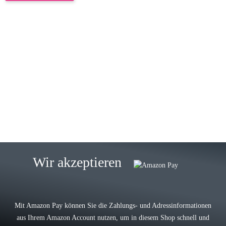
23.05.2026
Gabriele W
Wie immer bei den Franky Produkten
eine TOP Qualität. Danke
zur Farbauswahl
15.05.2026
Björn M
Sehr ehrlicher Shop, schnelle
Wir akzeptieren
Lieferung, man kann bedenkenlos
Vorkasse leisten, Top Ware
zur Farbauswahl
Mit Amazon Pay können Sie die Zahlungs- und Adressinformationen
aus Ihrem Amazon Account nutzen, um in diesem Shop schnell und
03.05.2026