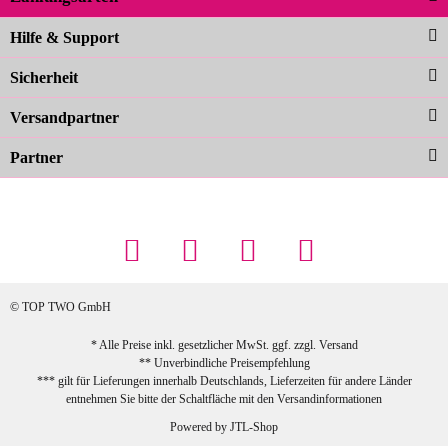
Noch schöner als die Fotos, die
Hilfe & Support
Farben sind großartig. Guter Preis und
Sicherheit
schnelle Lieferung. Top!
zur Farbauswahl
Versandpartner
Partner
23.02.2026
Maschowski L
... Artikel wie beschrieben, günstiger
Preis (haben auch den Vorkasse-5%-
Rabatt genutzt), schnelle Lieferung. Bin
sehr zufrieden!
© TOP TWO GmbH
zur Farbauswahl
* Alle Preise inkl. gesetzlicher MwSt. ggf. zzgl.
Versand
** Unverbindliche Preisempfehlung
03.02.2026
*** gilt für Lieferungen innerhalb Deutschlands, Lieferzeiten für andere Länder
Sabine G
entnehmen Sie bitte der Schaltfläche mit den
Versandinformationen
Sehr schöner und großer Trolley, leicht
Powered by
JTL-Shop