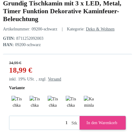
Grundig Tischkamin mit 3 x LED, Metal,
Timer Funktion Dekorative Kaminfeuer-
Beleuchtung
Artikelnummer:
09200-schwarz
Kategorie:
Deko & Wohnen
GTIN:
8711252092003
HAN:
09200-schwarz
34,99 €
18,99 €
inkl. 19% USt. , zzgl.
Versand
Variante
Tischkamin XS
Tischkamin S
Tischkamin M
Tischkamin L
Kaminlampe
Stk
In den Warenkorb