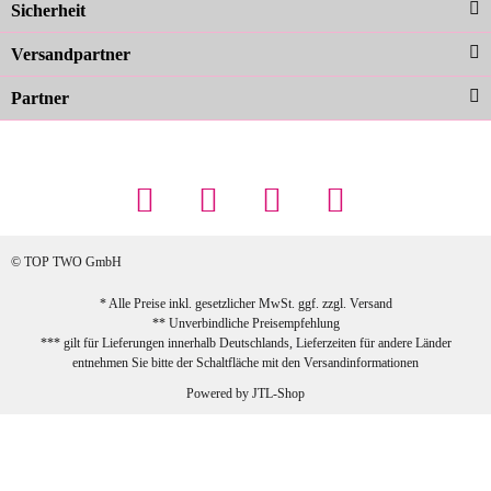
Sicherheit
schnelle Lieferung. Top!
zur Farbauswahl
Versandpartner
Partner
23.02.2026
Maschowski L
... Artikel wie beschrieben, günstiger
Preis (haben auch den Vorkasse-5%-
Rabatt genutzt), schnelle Lieferung. Bin
sehr zufrieden!
© TOP TWO GmbH
zur Farbauswahl
* Alle Preise inkl. gesetzlicher MwSt. ggf. zzgl.
Versand
** Unverbindliche Preisempfehlung
03.02.2026
*** gilt für Lieferungen innerhalb Deutschlands, Lieferzeiten für andere Länder
Sabine G
entnehmen Sie bitte der Schaltfläche mit den
Versandinformationen
Sehr schöner und großer Trolley, leicht
Powered by
JTL-Shop
zu fahren und wirklich leise, allerdings
wurde er ohne Umverpackung geliefert.
Die Lieferung war sehr schnell.