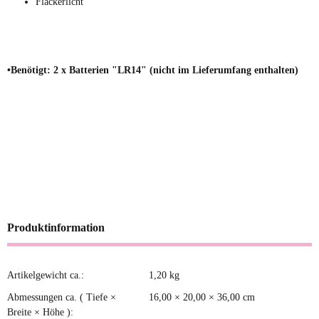
Flackerlicht
•Benötigt: 2 x Batterien "LR14" (nicht im Lieferumfang enthalten)
Produktinformation
Artikelgewicht ca.:
1,20
kg
Produkteigenschaft
Wert
Abmessungen ca. ( Tiefe ×
16,00 × 20,00 × 36,00 cm
Breite × Höhe ):