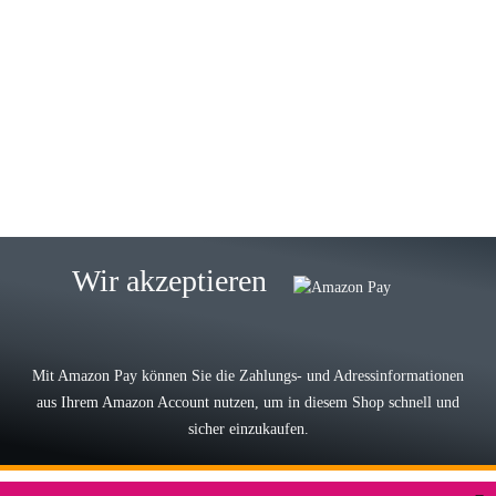
23.05.2026
Gabriele W
Wie immer bei den Franky Produkten
eine TOP Qualität. Danke
zur Farbauswahl
15.05.2026
Björn M
Sehr ehrlicher Shop, schnelle
Wir akzeptieren
Lieferung, man kann bedenkenlos
Vorkasse leisten, Top Ware
zur Farbauswahl
Mit Amazon Pay können Sie die Zahlungs- und Adressinformationen
aus Ihrem Amazon Account nutzen, um in diesem Shop schnell und
03.05.2026
sicher einzukaufen.
Wilhelm W
Der Koffer macht einen sehr soliden