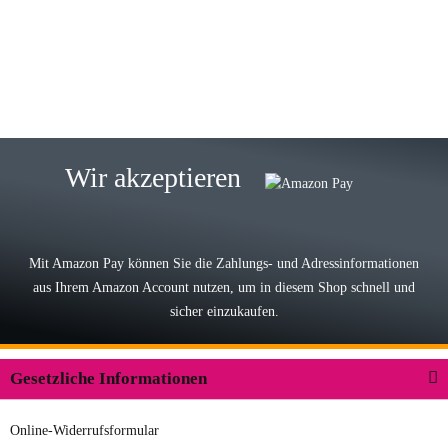
eine TOP Qualität. Danke
zur Farbauswahl
15.05.2026
Björn M
Sehr ehrlicher Shop, schnelle
Wir akzeptieren
Lieferung, man kann bedenkenlos
Vorkasse leisten, Top Ware
zur Farbauswahl
Mit Amazon Pay können Sie die Zahlungs- und Adressinformationen
aus Ihrem Amazon Account nutzen, um in diesem Shop schnell und
03.05.2026
sicher einzukaufen.
Wilhelm W
Der Koffer macht einen sehr soliden
Gesetzliche Informationen
Eindruck. Die Zuverlässigkeit muss
sich noch in den kommenden Jahren
Online-Widerrufsformular
herausstellen. Spannend wird es falls