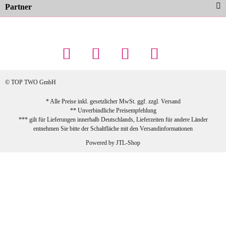
Partner
23.02.2026
Maschowski L
... Artikel wie beschrieben, günstiger
Preis (haben auch den Vorkasse-5%-
Rabatt genutzt), schnelle Lieferung. Bin
sehr zufrieden!
© TOP TWO GmbH
zur Farbauswahl
* Alle Preise inkl. gesetzlicher MwSt. ggf. zzgl.
Versand
** Unverbindliche Preisempfehlung
03.02.2026
*** gilt für Lieferungen innerhalb Deutschlands, Lieferzeiten für andere Länder
Sabine G
entnehmen Sie bitte der Schaltfläche mit den
Versandinformationen
Sehr schöner und großer Trolley, leicht
Powered by
JTL-Shop
zu fahren und wirklich leise, allerdings
wurde er ohne Umverpackung geliefert.
Die Lieferung war sehr schnell.
zur Farbauswahl
26.01.2026