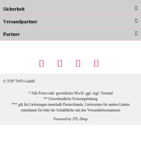
Farben sind großartig. Guter Preis und
Sicherheit
schnelle Lieferung. Top!
zur Farbauswahl
Versandpartner
Partner
23.02.2026
Maschowski L
... Artikel wie beschrieben, günstiger
Preis (haben auch den Vorkasse-5%-
Rabatt genutzt), schnelle Lieferung. Bin
sehr zufrieden!
© TOP TWO GmbH
zur Farbauswahl
* Alle Preise inkl. gesetzlicher MwSt. ggf. zzgl.
Versand
** Unverbindliche Preisempfehlung
03.02.2026
*** gilt für Lieferungen innerhalb Deutschlands, Lieferzeiten für andere Länder
Sabine G
entnehmen Sie bitte der Schaltfläche mit den
Versandinformationen
Sehr schöner und großer Trolley, leicht
Powered by
JTL-Shop
zu fahren und wirklich leise, allerdings
wurde er ohne Umverpackung geliefert.