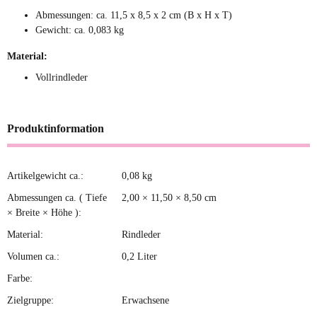
Abmessungen: ca. 11,5 x 8,5 x 2 cm (B x H x T)
Gewicht: ca. 0,083 kg
Material:
Vollrindleder
Produktinformation
Artikelgewicht ca.:
0,08
kg
Produkteigenschaft
Wert
Abmessungen ca. ( Tiefe
2,00 × 11,50 × 8,50 cm
× Breite × Höhe ):
Material:
Rindleder
Volumen ca.:
0,2 Liter
Farbe:
Zielgruppe:
Erwachsene