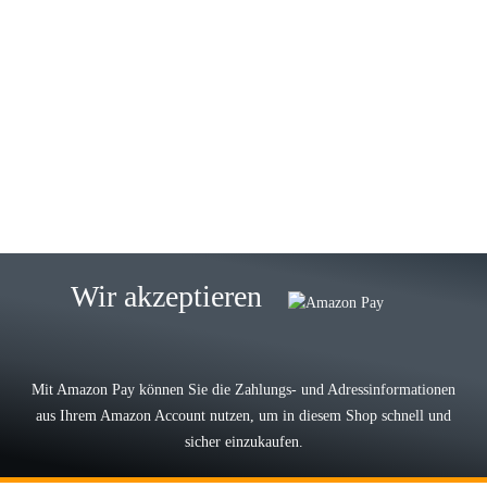
23.05.2026
Gabriele W
Wie immer bei den Franky Produkten
eine TOP Qualität. Danke
zur Farbauswahl
15.05.2026
Björn M
Sehr ehrlicher Shop, schnelle
Wir akzeptieren
Lieferung, man kann bedenkenlos
Vorkasse leisten, Top Ware
zur Farbauswahl
Mit Amazon Pay können Sie die Zahlungs- und Adressinformationen
aus Ihrem Amazon Account nutzen, um in diesem Shop schnell und
03.05.2026
sicher einzukaufen.
Wilhelm W
Der Koffer macht einen sehr soliden