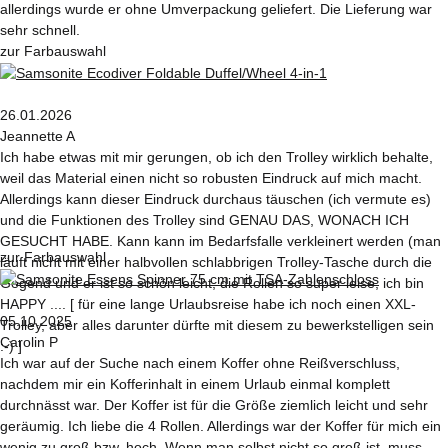
allerdings wurde er ohne Umverpackung geliefert. Die Lieferung war
sehr schnell.
zur Farbauswahl
26.01.2026
Jeannette A
Ich habe etwas mit mir gerungen, ob ich den Trolley wirklich behalte,
weil das Material einen nicht so robusten Eindruck auf mich macht.
Allerdings kann dieser Eindruck durchaus täuschen (ich vermute es)
und die Funktionen des Trolley sind GENAU DAS, WONACH ICH
GESUCHT HABE. Kann kann im Bedarfsfalle verkleinert werden (man
zur Farbauswahl
läuft nicht mit einer halbvollen schlabbrigen Trolley-Tasche durch die
Gegend und er ist so schön leicht, die Rollen so super leise, ich bin
HAPPY .... [ für eine lange Urlaubsreise habe ich noch einen XXL-
05.10.2025
Trolley, aber alles darunter dürfte mit diesem zu bewerkstelligen sein
Carolin P
:-) ]
Ich war auf der Suche nach einem Koffer ohne Reißverschluss,
nachdem mir ein Kofferinhalt in einem Urlaub einmal komplett
durchnässt war. Der Koffer ist für die Größe ziemlich leicht und sehr
geräumig. Ich liebe die 4 Rollen. Allerdings war der Koffer für mich ein
wenig zu groß bzw. hoch. Wenn man selbst nicht so groß ist, muss