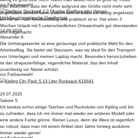
zur Farbauswahl
man beachten, dass der Koffer aufgrund der Größe nicht mehr sehr
angehoben werden kann. Zudem kam er leider ein wenig angekratzt
bei mir an. Aber funktionsfähig und praktisch ist er. Hat einen 3
Wochen Urlaub mit 5 unterschiedlichen Ortswechseln gut überstanden
14.09.2025
und mitgemacht.
Alexander A
Die Umhängetasche ist eine geräumige und praktische Wahl für den
Arbeitsalltag. Sie bietet viel Stauraum, was sie ideal für den Transport
von Unterlagen und meinen Laptop macht. Besonders hervorzuheben
ist das strapazierfähige, regendichte Material, das den Inhalt
zuverlässig vor Nässe schützt.
zur Farbauswahl
29.07.2025
Sabine S
Ich besitze schon einige Taschen und Rucksäcke von Kipling und bin
so zufrieden, dass ich mir immer mal wieder ein anderes Modell oder
eine andere Farbe gönne. Reiner Luxus, denn die Ware ist eigentlich
so robust, dass man mit einem Artikel über Jahre hinweg auskäme.
Immer wieder gerne!
zur Farbauswahl