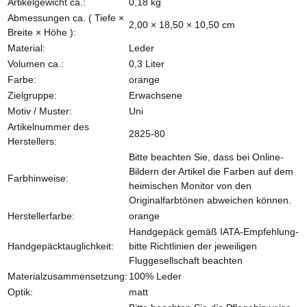
Produkteigenschaft
Wert
Artikelgewicht ca.:
0,18
kg
Abmessungen ca. ( Tiefe ×
2,00 × 18,50 × 10,50 cm
Breite × Höhe ):
Material:
Leder
Volumen ca.:
0,3 Liter
Farbe:
orange
Zielgruppe:
Erwachsene
Motiv / Muster:
Uni
Artikelnummer des
2825-80
Herstellers:
Bitte beachten Sie, dass bei Online-
Bildern der Artikel die Farben auf dem
Farbhinweise:
heimischen Monitor von den
Originalfarbtönen abweichen können.
Herstellerfarbe:
orange
Handgepäck gemäß IATA-Empfehlung-
Handgepäcktauglichkeit:
bitte Richtlinien der jeweiligen
Fluggesellschaft beachten
Materialzusammensetzung:
100% Leder
Optik:
matt