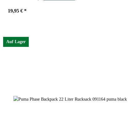
19,95 €
*
Farben
dark olive gold moon
Auf Lager
puma black gold no 1
dark olive gold moon
puma black