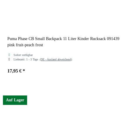
Puma Phase CB Small Backpack 11 Liter Kinder Rucksack 091439
pink fruit-peach frost
Sofort verfügbar
Lieferzeit:
1 - 3 Tage
(DE - Ausland abweichend)
17,95 €
*
Farben
pink fruit-peach frost
Auf Lager
pink fruit-peach frost