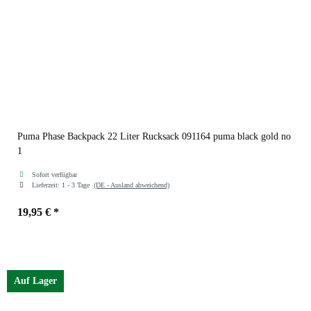
Puma Phase Backpack 22 Liter Rucksack 091164 puma black gold no
1
Sofort verfügbar
Lieferzeit:
1 - 3 Tage
(DE - Ausland abweichend)
19,95 €
*
Farben
puma black gold no 1
Auf Lager