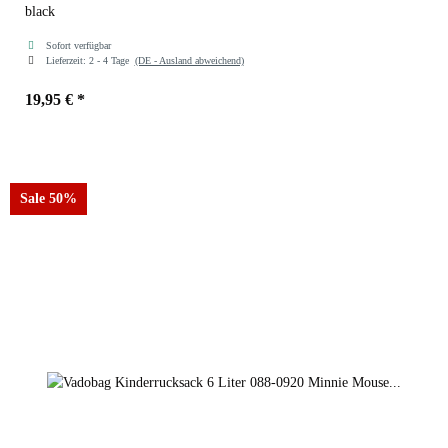
black
Sofort verfügbar
Lieferzeit:
2 - 4 Tage
(DE - Ausland abweichend)
19,95 €
*
Farben
puma red-puma black
Sale 50%
puma red-puma black