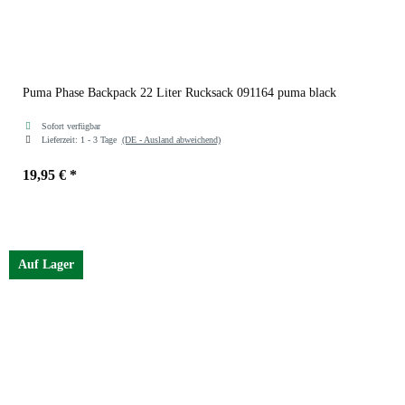
Puma Phase Backpack 22 Liter Rucksack 091164 puma black
Sofort verfügbar
Lieferzeit:
1 - 3 Tage
(DE - Ausland abweichend)
19,95 €
*
Farben
puma black
Auf Lager
puma black gold no 1
dark olive gold moon
puma black