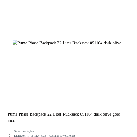
puma black gold no 1
dark olive gold moon
puma black
Puma Phase Backpack 22 Liter Rucksack 091164 dark olive gold
moon
Sofort verfügbar
Lieferzeit:
1 - 3 Tage
(DE - Ausland abweichend)