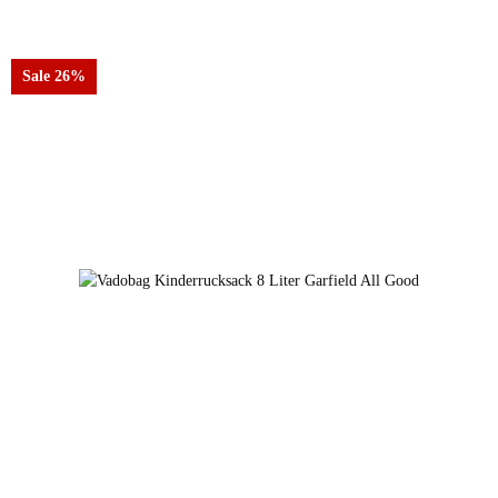
Farben
01 puma black
Sale 26%
01 puma black