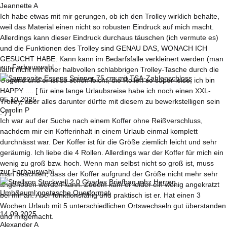
Jeannette A
Ich habe etwas mit mir gerungen, ob ich den Trolley wirklich behalte,
weil das Material einen nicht so robusten Eindruck auf mich macht.
Allerdings kann dieser Eindruck durchaus täuschen (ich vermute es)
und die Funktionen des Trolley sind GENAU DAS, WONACH ICH
GESUCHT HABE. Kann kann im Bedarfsfalle verkleinert werden (man
zur Farbauswahl
läuft nicht mit einer halbvollen schlabbrigen Trolley-Tasche durch die
Gegend und er ist so schön leicht, die Rollen so super leise, ich bin
HAPPY .... [ für eine lange Urlaubsreise habe ich noch einen XXL-
05.10.2025
Trolley, aber alles darunter dürfte mit diesem zu bewerkstelligen sein
Carolin P
:-) ]
Ich war auf der Suche nach einem Koffer ohne Reißverschluss,
nachdem mir ein Kofferinhalt in einem Urlaub einmal komplett
durchnässt war. Der Koffer ist für die Größe ziemlich leicht und sehr
geräumig. Ich liebe die 4 Rollen. Allerdings war der Koffer für mich ein
wenig zu groß bzw. hoch. Wenn man selbst nicht so groß ist, muss
zur Farbauswahl
man beachten, dass der Koffer aufgrund der Größe nicht mehr sehr
angehoben werden kann. Zudem kam er leider ein wenig angekratzt
bei mir an. Aber funktionsfähig und praktisch ist er. Hat einen 3
Wochen Urlaub mit 5 unterschiedlichen Ortswechseln gut überstanden
14.09.2025
und mitgemacht.
Alexander A