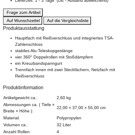
Lieferzeit:
1 - 3 Tage
(DE - Ausland abweichend)
Frage zum Artikel
Auf Wunschzettel
Auf die Vergleichsliste
Produktausstattung
Hauptfach mit Reißverschluss und integriertes TSA-
Zahlenschloss
stabiles Alu-Teleskopgestänge
vier 360° Doppelrollen mit Stoßdämpfern
ein Kreuzbandspanngurt
Trennfach innen mit zwei Steckfächern, Netzfach mit
Reißverschluss
Produktinformation
Produkteigenschaft
Wert
Artikelgewicht ca.:
2,60
kg
Abmessungen ca. ( Tiefe ×
22,00 × 37,00 × 55,00 cm
Breite × Höhe ):
Material:
Polypropylen
Volumen ca.:
32 Liter
Anzahl Rollen:
4