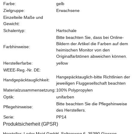
Farbe:
gelb
Zielgruppe:
Erwachsene
Einzelteile Maße und
Gewicht:
Schalentyp:
Hartschale
Bitte beachten Sie, dass bei Online-
Bildern der Artikel die Farben auf dem
Farbhinweise:
heimischen Monitor von den
Originalfarbtönen abweichen können.
Herstellerfarbe:
yellow
WEEE-Reg.-Nr. DE:
Hangepäcktauglich-bitte Richtlinien der
Handgepäcktauglichkeit:
jeweiligen Fluggesellschaft beachten
Materialzusammensetzung:
100% Polypropylen
Optik:
unifarben
Bitte beachten Sie die Pflegehinweise
Pflegehinweise:
des Herstellers.
Serie:
PP14
Produktsicherheit (GPSR)
Hersteller: Leder Meid GmbH, Seltersweg 6, 35390 Giessen,