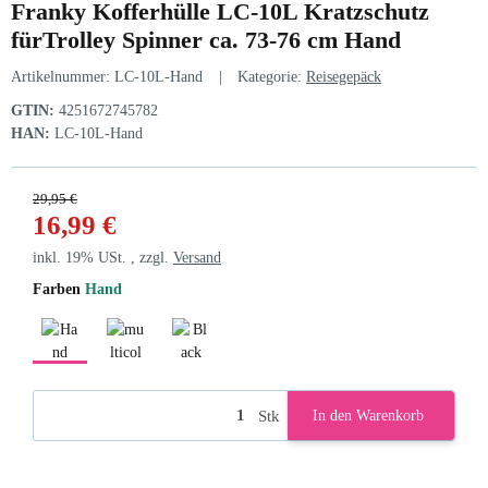
Franky Kofferhülle LC-10L Kratzschutz
fürTrolley Spinner ca. 73-76 cm Hand
Artikelnummer:
LC-10L-Hand
Kategorie:
Reisegepäck
GTIN:
4251672745782
HAN:
LC-10L-Hand
29,95 €
16,99 €
inkl. 19% USt. , zzgl.
Versand
Farben
Hand
Hand
multicolorcheck
Black
Stk
In den Warenkorb