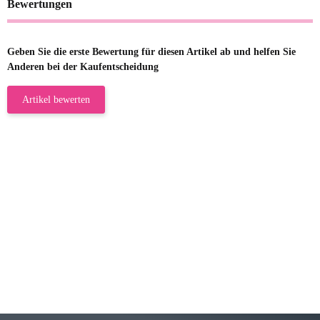
Bewertungen
Geben Sie die erste Bewertung für diesen Artikel ab und helfen Sie
Anderen bei der Kaufentscheidung
Artikel bewerten
23.05.2026
Gabriele W
Wie immer bei den Franky Produkten
eine TOP Qualität. Danke
zur Farbauswahl
15.05.2026
Björn M