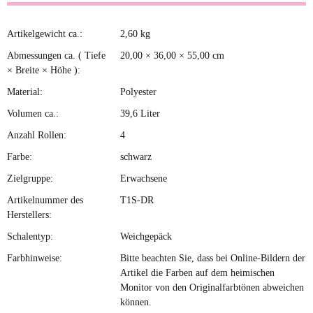
Artikelgewicht ca.:
2,60
kg
Produkteigenschaft
Wert
Abmessungen ca. ( Tiefe
20,00 × 36,00 × 55,00 cm
× Breite × Höhe ):
Material:
Polyester
Volumen ca.:
39,6 Liter
Anzahl Rollen:
4
Farbe:
schwarz
Zielgruppe:
Erwachsene
Artikelnummer des
T1S-DR
Herstellers:
Schalentyp:
Weichgepäck
Farbhinweise:
Bitte beachten Sie, dass bei Online-Bildern der
Artikel die Farben auf dem heimischen
Monitor von den Originalfarbtönen abweichen
können.