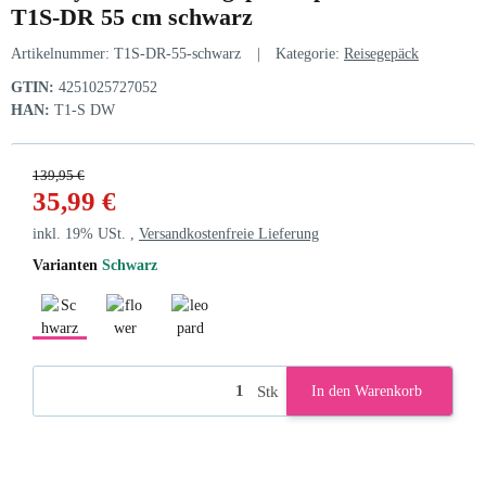
T1S-DR 55 cm schwarz
Artikelnummer:
T1S-DR-55-schwarz
Kategorie:
Reisegepäck
GTIN:
4251025727052
HAN:
T1-S DW
139,95 €
35,99 €
inkl. 19% USt. ,
Versandkostenfreie Lieferung
Varianten
Schwarz
Schwarz
flower
leopard
Stk
In den Warenkorb