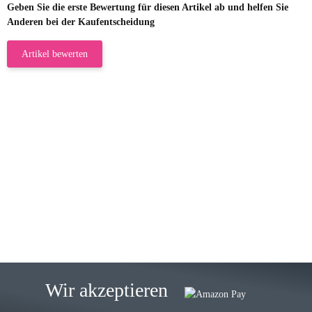
Geben Sie die erste Bewertung für diesen Artikel ab und helfen Sie
Anderen bei der Kaufentscheidung
Artikel bewerten
23.05.2026
Gabriele W
Wie immer bei den Franky Produkten
eine TOP Qualität. Danke
zur Farbauswahl
15.05.2026
Björn M
Sehr ehrlicher Shop, schnelle
Wir akzeptieren
Lieferung, man kann bedenkenlos